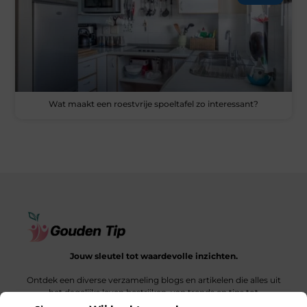
Wat maakt een roestvrije spoeltafel zo interessant?
Jouw sleutel tot waardevolle inzichten.
Ontdek een diverse verzameling blogs en artikelen die alles uit
het dagelijks leven bestrijken, van trends en tips tot
diepgaande verhalen.