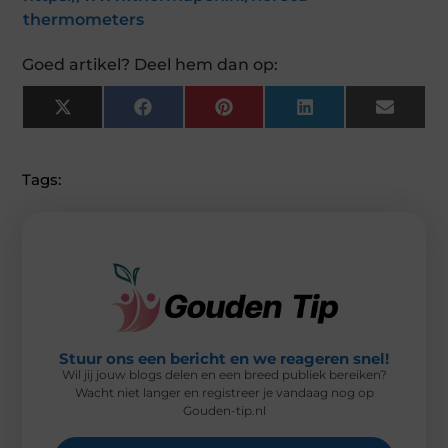
thermometers
Goed artikel? Deel hem dan op:
X
F
P
L
E
(
A
I
I
M
T
C
N
N
A
W
E
T
K
I
I
B
E
E
L
Tags:
T
O
R
D
T
O
E
I
E
K
S
N
R
T
)
Stuur ons een bericht en we reageren snel!
Wil jij jouw blogs delen en een breed publiek bereiken?
Wacht niet langer en registreer je vandaag nog op
Gouden-tip.nl