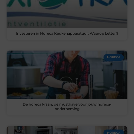
Investeren in Horeca Keukenapparatuur: Waarop Letten?
HORECA
De horeca kraan, de musthave voor jouw horeca-
onderneming
HORECA