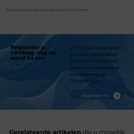
Een gezonde basis voor bouwen en inrichten
Registreer u
Wil jij jouw blogs delen
vandaag nog en
en een breed publiek
word lid van
ons
bereiken? Wacht niet
platform
langer en registreer je
vandaag nog op
Gouden-tip.nl
Registreer nu!
Gerelateerde artikelen
die u mogelijk