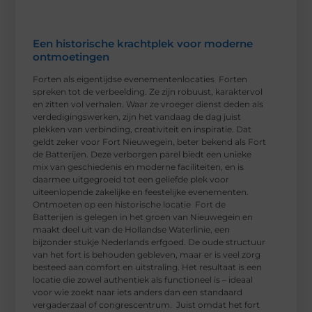
Een historische krachtplek voor moderne
ontmoetingen
Forten als eigentijdse evenementenlocaties Forten
spreken tot de verbeelding. Ze zijn robuust, karaktervol
en zitten vol verhalen. Waar ze vroeger dienst deden als
verdedigingswerken, zijn het vandaag de dag juist
plekken van verbinding, creativiteit en inspiratie. Dat
geldt zeker voor Fort Nieuwegein, beter bekend als Fort
de Batterijen. Deze verborgen parel biedt een unieke
mix van geschiedenis en moderne faciliteiten, en is
daarmee uitgegroeid tot een geliefde plek voor
uiteenlopende zakelijke en feestelijke evenementen.
Ontmoeten op een historische locatie Fort de
Batterijen is gelegen in het groen van Nieuwegein en
maakt deel uit van de Hollandse Waterlinie, een
bijzonder stukje Nederlands erfgoed. De oude structuur
van het fort is behouden gebleven, maar er is veel zorg
besteed aan comfort en uitstraling. Het resultaat is een
locatie die zowel authentiek als functioneel is – ideaal
voor wie zoekt naar iets anders dan een standaard
vergaderzaal of congrescentrum. Juist omdat het fort