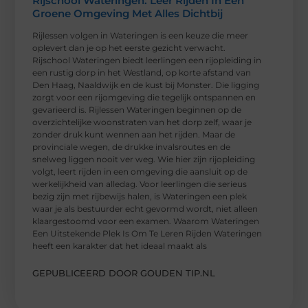
Rijschool Wateringen: Leer Rijden In Een
Groene Omgeving Met Alles Dichtbij
Rijlessen volgen in Wateringen is een keuze die meer
oplevert dan je op het eerste gezicht verwacht.
Rijschool Wateringen biedt leerlingen een rijopleiding in
een rustig dorp in het Westland, op korte afstand van
Den Haag, Naaldwijk en de kust bij Monster. Die ligging
zorgt voor een rijomgeving die tegelijk ontspannen en
gevarieerd is. Rijlessen Wateringen beginnen op de
overzichtelijke woonstraten van het dorp zelf, waar je
zonder druk kunt wennen aan het rijden. Maar de
provinciale wegen, de drukke invalsroutes en de
snelweg liggen nooit ver weg. Wie hier zijn rijopleiding
volgt, leert rijden in een omgeving die aansluit op de
werkelijkheid van alledag. Voor leerlingen die serieus
bezig zijn met rijbewijs halen, is Wateringen een plek
waar je als bestuurder echt gevormd wordt, niet alleen
klaargestoomd voor een examen. Waarom Wateringen
Een Uitstekende Plek Is Om Te Leren Rijden Wateringen
heeft een karakter dat het ideaal maakt als
GEPUBLICEERD DOOR GOUDEN TIP.NL