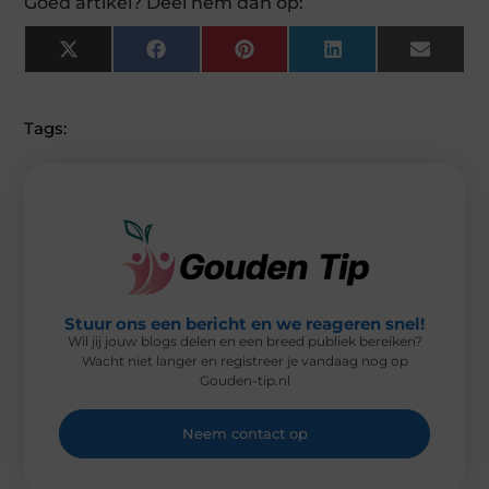
Goed artikel? Deel hem dan op:
X
F
P
L
E
(
A
I
I
M
T
C
N
N
A
W
E
T
K
I
I
B
E
E
L
Tags:
T
O
R
D
T
O
E
I
E
K
S
N
R
T
)
Stuur ons een bericht en we reageren snel!
Wil jij jouw blogs delen en een breed publiek bereiken?
Wacht niet langer en registreer je vandaag nog op
Gouden-tip.nl
Neem contact op