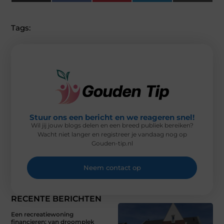
(
A
I
I
M
T
C
N
N
A
W
E
T
K
I
I
B
E
E
L
Tags:
T
O
R
D
T
O
E
I
E
K
S
N
R
T
)
Stuur ons een bericht en we reageren snel!
Wil jij jouw blogs delen en een breed publiek bereiken?
Wacht niet langer en registreer je vandaag nog op
Gouden-tip.nl
Neem contact op
RECENTE BERICHTEN
Een recreatiewoning
financieren: van droomplek