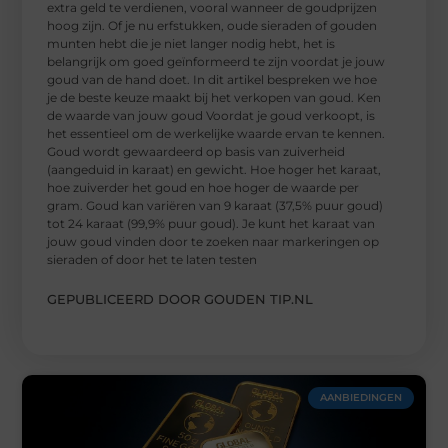
extra geld te verdienen, vooral wanneer de goudprijzen
hoog zijn. Of je nu erfstukken, oude sieraden of gouden
munten hebt die je niet langer nodig hebt, het is
belangrijk om goed geïnformeerd te zijn voordat je jouw
goud van de hand doet. In dit artikel bespreken we hoe
je de beste keuze maakt bij het verkopen van goud. Ken
de waarde van jouw goud Voordat je goud verkoopt, is
het essentieel om de werkelijke waarde ervan te kennen.
Goud wordt gewaardeerd op basis van zuiverheid
(aangeduid in karaat) en gewicht. Hoe hoger het karaat,
hoe zuiverder het goud en hoe hoger de waarde per
gram. Goud kan variëren van 9 karaat (37,5% puur goud)
tot 24 karaat (99,9% puur goud). Je kunt het karaat van
jouw goud vinden door te zoeken naar markeringen op
sieraden of door het te laten testen
GEPUBLICEERD DOOR GOUDEN TIP.NL
AANBIEDINGEN