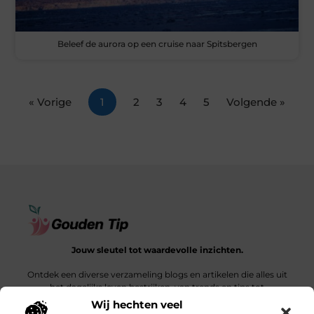
Beleef de aurora op een cruise naar Spitsbergen
« Vorige
1
2
3
4
5
Volgende »
Jouw sleutel tot waardevolle inzichten.
Ontdek een diverse verzameling blogs en artikelen die alles uit
het dagelijks leven bestrijken, van trends en tips tot
diepgaande verhalen.
Wij hechten veel