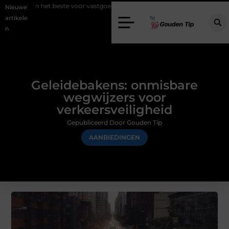
ste voor vastgoedmarketing?
Schenking aan een goed doel: waarom g
Nieuwe
artikele
n
Geleidebakens: onmisbare
wegwijzers voor
verkeersveiligheid
Gepubliceerd Door Gouden Tip
AANBIEDINGEN