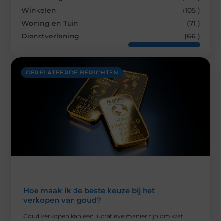
Winkelen
(105 )
Woning en Tuin
(71 )
Dienstverlening
(66 )
GERELATEERDE BERICHTEN
Hoe maak ik de beste keuze bij het
verkopen van goud?
Goud verkopen kan een lucratieve manier zijn om wat