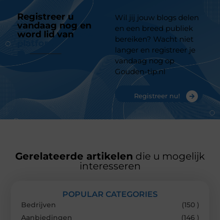
Registreer u
Wil jij jouw blogs delen
vandaag nog en
en een breed publiek
word lid van
ons
bereiken? Wacht niet
platform
langer en registreer je
vandaag nog op
Gouden-tip.nl
Registreer nu!
Gerelateerde artikelen
die u mogelijk
interesseren
POPULAR CATEGORIES
Bedrijven
(150 )
Aanbiedingen
(146 )