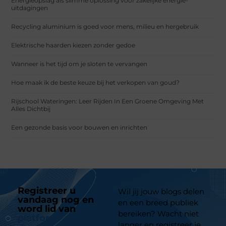
Energieopslag als slimme oplossing voor zakelijke energie-
uitdagingen
Recycling aluminium is goed voor mens, milieu en hergebruik
Elektrische haarden kiezen zonder gedoe
Wanneer is het tijd om je sloten te vervangen
Hoe maak ik de beste keuze bij het verkopen van goud?
Rijschool Wateringen: Leer Rijden In Een Groene Omgeving Met
Alles Dichtbij
Een gezonde basis voor bouwen en inrichten
Registreer u
Wil jij jouw blogs delen
vandaag nog en
en een breed publiek
word lid van
ons
bereiken? Wacht niet
platform
langer en registreer je