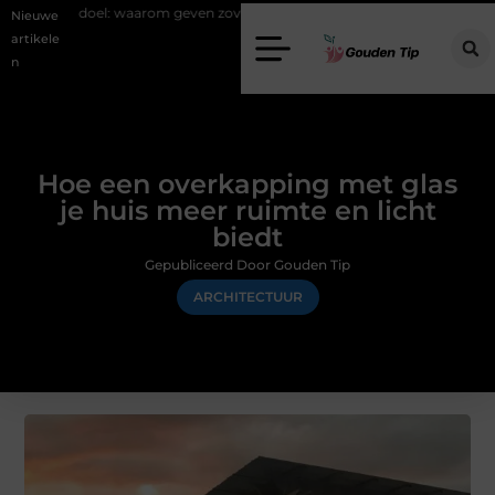
doel: waarom geven zoveel mensen en wat zijn de mogelijkheden?
Uw
Nieuwe
artikele
n
Hoe een overkapping met glas
je huis meer ruimte en licht
biedt
Gepubliceerd Door Gouden Tip
ARCHITECTUUR