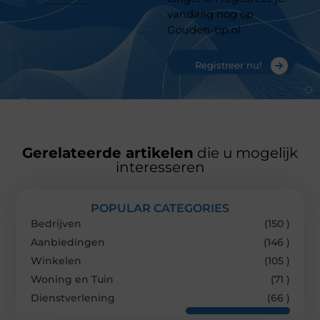
vandaag nog op
Gouden-tip.nl
Registreer nu!
Gerelateerde artikelen
die u mogelijk
interesseren
POPULAR CATEGORIES
Bedrijven
(150 )
Aanbiedingen
(146 )
Winkelen
(105 )
Woning en Tuin
(71 )
Dienstverlening
(66 )