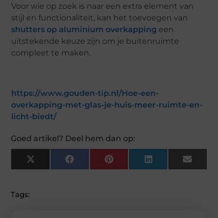
Voor wie op zoek is naar een extra element van
stijl en functionaliteit, kan het toevoegen van
shutters op aluminium overkapping
een
uitstekende keuze zijn om je buitenruimte
compleet te maken.
https://www.gouden-tip.nl/Hoe-een-
overkapping-met-glas-je-huis-meer-ruimte-en-
licht-biedt/
Goed artikel? Deel hem dan op:
X
F
P
L
E
(
A
I
I
M
T
C
N
N
A
W
E
T
K
I
I
B
E
E
L
Tags:
T
O
R
D
T
O
E
I
E
K
S
N
R
T