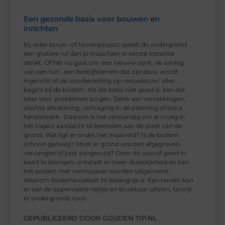
Een gezonde basis voor bouwen en
inrichten
Bij ieder bouw- of terreinproject speelt de ondergrond
een grotere rol dan je misschien in eerste instantie
denkt. Of het nu gaat om een nieuwe oprit, de aanleg
van een tuin, een bedrijfsterrein dat opnieuw wordt
ingericht of de voorbereiding op nieuwbouw: alles
begint bij de bodem. Als die basis niet goed is, kan dat
later voor problemen zorgen. Denk aan verzakkingen,
slechte afwatering, vertraging in de planning of extra
herstelwerk. Daarom is het verstandig om al vroeg in
het traject aandacht te besteden aan de staat van de
grond. Wat ligt er onder het maaiveld? Is de bodem
schoon genoeg? Moet er grond worden afgegraven,
vervangen of juist aangevuld? Door dit vooraf goed in
kaart te brengen, ontstaat er meer duidelijkheid en kan
het project met vertrouwen worden uitgevoerd.
Waarom bodemkwaliteit zo belangrijk is Een terrein kan
er aan de oppervlakte netjes en bruikbaar uitzien, terwijl
er ondergronds toch
GEPUBLICEERD DOOR GOUDEN TIP.NL