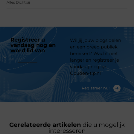
Alles Dichtbij
Registreer u
Wil jij jouw blogs delen
vandaag nog en
en een breed publiek
word lid van
ons
bereiken? Wacht niet
platform
langer en registreer je
vandaag nog op
Gouden-tip.nl
Registreer nu!
Gerelateerde artikelen
die u mogelijk
interesseren