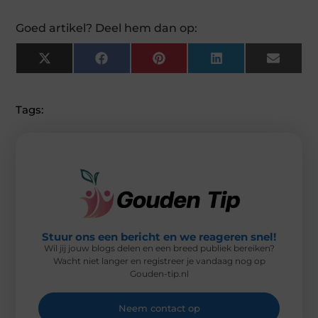
Goed artikel? Deel hem dan op:
X
F
P
L
E
(
A
I
I
M
T
C
N
N
A
W
E
T
K
I
I
B
E
E
L
Tags:
T
O
R
D
T
O
E
I
E
K
S
N
R
T
)
Stuur ons een bericht en we reageren snel!
Wil jij jouw blogs delen en een breed publiek bereiken?
Wacht niet langer en registreer je vandaag nog op
Gouden-tip.nl
Neem contact op