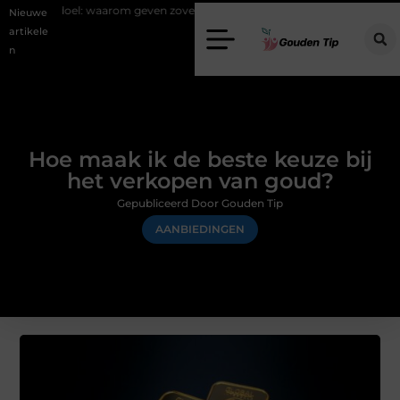
aarom geven zoveel mensen en wat zijn de mogelijkheden?
Uw stappe
Nieuwe
artikele
n
Hoe maak ik de beste keuze bij
het verkopen van goud?
Gepubliceerd Door Gouden Tip
AANBIEDINGEN