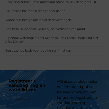
Recycling aluminium is goed voor mens, milieu en hergebruik
Elektrische haarden kiezen zonder gedoe
Wanneer is het tijd om je sloten te vervangen
Hoe maak ik de beste keuze bij het verkopen van goud?
Rijschool Wateringen: Leer Rijden In Een Groene Omgeving Met
Alles Dichtbij
Een gezonde basis voor bouwen en inrichten
Registreer u
Wil jij jouw blogs delen
vandaag nog en
en een breed publiek
word lid van
ons
bereiken? Wacht niet
platform
langer en registreer je
vandaag nog op
Gouden-tip.nl