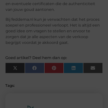
en eventuele certificaten die de authenticiteit
van jouw goud aantonen.
Bij feddema.nl kun je verwachten dat het proces
soepel en professioneel verloopt. Het is altijd een
goed idee om vragen te stellen en ervoor te
zorgen dat je alle aspecten van de verkoop
begrijpt voordat je akkoord gaat.
Goed artikel? Deel hem dan op:
X
F
P
L
E
(
A
I
I
M
T
C
N
N
A
W
E
T
K
I
I
B
E
E
L
Tags:
T
O
R
D
T
O
E
I
E
K
S
N
R
T
)