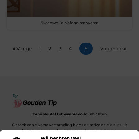
Succesvol je plafond renoveren
« Vorige
1
2
3
4
5
Volgende »
Jouw sleutel tot waardevolle inzichten.
Ontdek een diverse verzameling blogs en artikelen die alles uit
het dagelijks leven bestrijken, van trends en tips tot
diepgaande verhalen.
Wij hechten veel