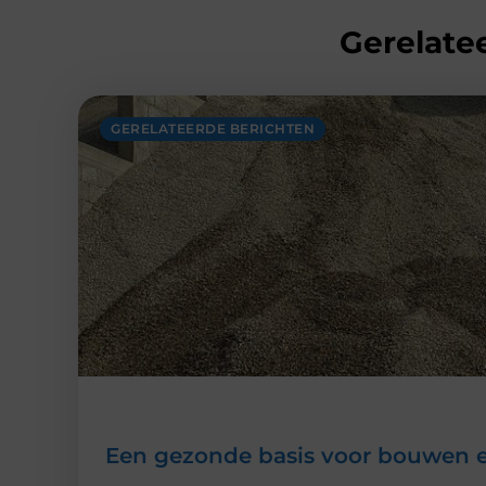
Gerelatee
GERELATEERDE BERICHTEN
Een gezonde basis voor bouwen e