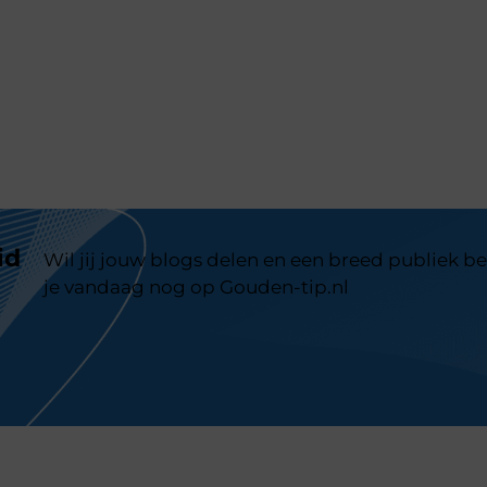
id
Wil jij jouw blogs delen en een breed publiek be
je vandaag nog op Gouden-tip.nl