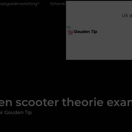
ng?
Schenking aan een goed doel: waarom geven zoveel mensen
Uit 
en scooter theorie exa
or Gouden Tip