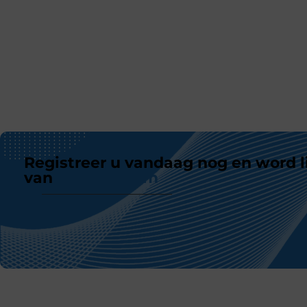
Registreer u vandaag nog en word l
van
ons platform