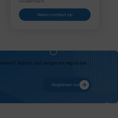
Gouden-tip.nl
Neem contact op
reiken? Wacht niet langer en registreer
Registreer nu!