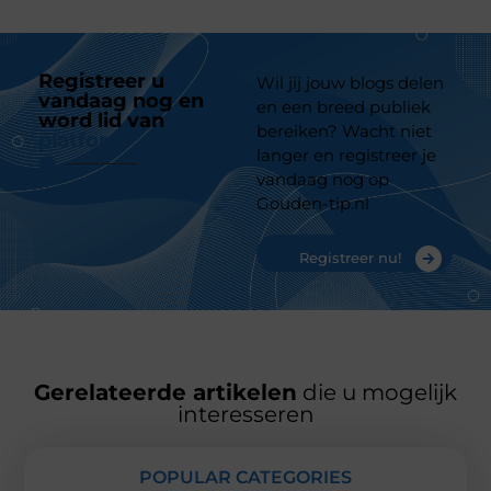
Registreer u
Wil jij jouw blogs delen
vandaag nog en
en een breed publiek
word lid van
ons
bereiken? Wacht niet
platform
langer en registreer je
vandaag nog op
Gouden-tip.nl
Registreer nu!
Gerelateerde artikelen
die u mogelijk
interesseren
POPULAR CATEGORIES