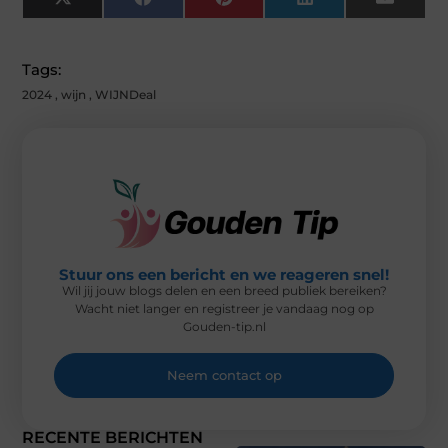
X
F
P
L
E
(
A
I
I
M
T
C
N
N
A
W
E
T
K
I
I
B
E
E
L
Tags:
T
O
R
D
T
O
E
I
2024
,
wijn
,
WIJNDeal
E
K
S
N
R
T
)
Stuur ons een bericht en we reageren snel!
Wil jij jouw blogs delen en een breed publiek bereiken?
Wacht niet langer en registreer je vandaag nog op
Gouden-tip.nl
Neem contact op
RECENTE BERICHTEN