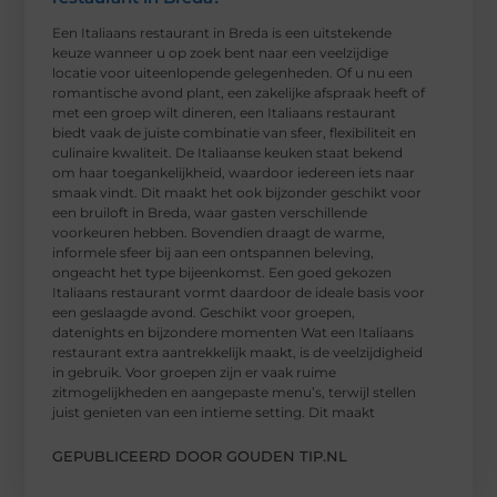
Een Italiaans restaurant in Breda is een uitstekende
keuze wanneer u op zoek bent naar een veelzijdige
locatie voor uiteenlopende gelegenheden. Of u nu een
romantische avond plant, een zakelijke afspraak heeft of
met een groep wilt dineren, een Italiaans restaurant
biedt vaak de juiste combinatie van sfeer, flexibiliteit en
culinaire kwaliteit. De Italiaanse keuken staat bekend
om haar toegankelijkheid, waardoor iedereen iets naar
smaak vindt. Dit maakt het ook bijzonder geschikt voor
een bruiloft in Breda, waar gasten verschillende
voorkeuren hebben. Bovendien draagt de warme,
informele sfeer bij aan een ontspannen beleving,
ongeacht het type bijeenkomst. Een goed gekozen
Italiaans restaurant vormt daardoor de ideale basis voor
een geslaagde avond. Geschikt voor groepen,
datenights en bijzondere momenten Wat een Italiaans
restaurant extra aantrekkelijk maakt, is de veelzijdigheid
in gebruik. Voor groepen zijn er vaak ruime
zitmogelijkheden en aangepaste menu’s, terwijl stellen
juist genieten van een intieme setting. Dit maakt
GEPUBLICEERD DOOR GOUDEN TIP.NL