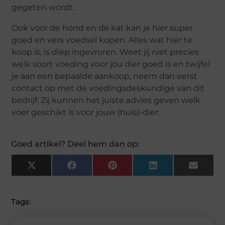
gegeten wordt.
Ook voor de hond en de kat kan je hier super
goed en vers voedsel kopen. Alles wat hier te
koop is, is diep ingevroren. Weet jij niet precies
welk soort voeding voor jou dier goed is en twijfel
je aan een bepaalde aankoop, neem dan eerst
contact op met de voedingsdeskundige van dit
bedrijf. Zij kunnen het juiste advies geven welk
voer geschikt is voor jouw (huis)-dier.
Goed artikel? Deel hem dan op:
X
F
P
L
E
(
A
I
I
M
T
C
N
N
A
W
E
T
K
I
I
B
E
E
L
Tags:
T
O
R
D
T
O
E
I
E
K
S
N
R
T