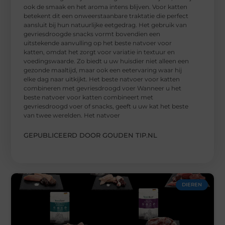
ook de smaak en het aroma intens blijven. Voor katten
betekent dit een onweerstaanbare traktatie die perfect
aansluit bij hun natuurlijke eetgedrag. Het gebruik van
gevriesdroogde snacks vormt bovendien een
uitstekende aanvulling op het beste natvoer voor
katten, omdat het zorgt voor variatie in textuur en
voedingswaarde. Zo biedt u uw huisdier niet alleen een
gezonde maaltijd, maar ook een eetervaring waar hij
elke dag naar uitkijkt. Het beste natvoer voor katten
combineren met gevriesdroogd voer Wanneer u het
beste natvoer voor katten combineert met
gevriesdroogd voer of snacks, geeft u uw kat het beste
van twee werelden. Het natvoer
GEPUBLICEERD DOOR GOUDEN TIP.NL
DIEREN