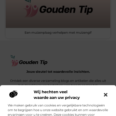
Een muizenplaag verhelpen met muizengif
Jouw sleutel tot waardevolle inzichten.
Ontdek een diverse verzameling blogs en artikelen die alles uit
het dagelijks leven bestrijken, van trends en tips tot
diepgaande verhalen.
Wij hechten veel
waarde aan uw privacy
Bericht categorie
We maken gebruik van cookies en vergelijkbare technologieën
om te begrijpen hoe u onze website gebruikt en om waardevolle
ervaringen voor u te creëren. Deze cookies kunnen voor