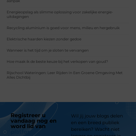
aanpak
Energieopslag als slimme oplossing voor zakelijke energie-
uitdagingen
Recycling aluminium is goed voor mens, milieu en hergebruik
Elektrische haarden kiezen zonder gedoe
Wanneer is het tijd om je sloten te vervangen
Hoe maak ik de beste keuze bij het verkopen van goud?
Rijschool Wateringen: Leer Rijden In Een Groene Omgeving Met
Alles Dichtbij
Registreer u
Wil jij jouw blogs delen
vandaag nog en
en een breed publiek
word lid van
ons
bereiken? Wacht niet
platform
langer en registreer je