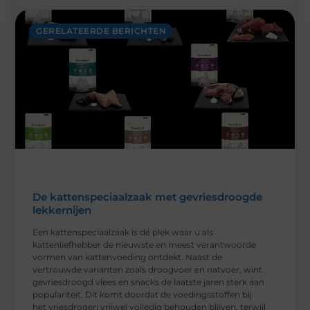
GERELATEERDE BERICHTEN
De kattenspeciaalzaak met gevriesdroogde
lekkernijen
Een kattenspeciaalzaak is dé plek waar u als
kattenliefhebber de nieuwste en meest verantwoorde
vormen van kattenvoeding ontdekt. Naast de
vertrouwde varianten zoals droogvoer en natvoer, wint
gevriesdroogd vlees en snacks de laatste jaren sterk aan
populariteit. Dit komt doordat de voedingsstoffen bij
het vriesdrogen vrijwel volledig behouden blijven, terwijl