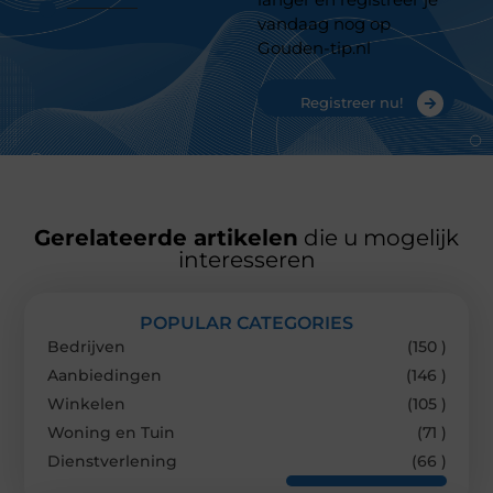
vandaag nog op
Gouden-tip.nl
Registreer nu!
Gerelateerde artikelen
die u mogelijk
interesseren
POPULAR CATEGORIES
Bedrijven
(150 )
Aanbiedingen
(146 )
Winkelen
(105 )
Woning en Tuin
(71 )
Dienstverlening
(66 )