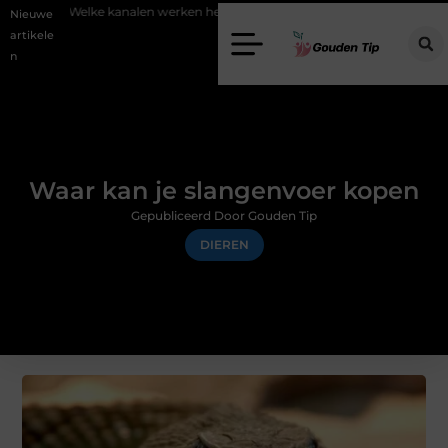
Welke kanalen werken het beste voor vastgoedmarketing?
Schenki
Nieuwe
artikele
n
Waar kan je slangenvoer kopen
Gepubliceerd Door Gouden Tip
DIEREN