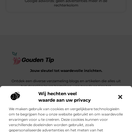
Google adwords: geen advertenties meer in de
rechterkolom
Jouw sleutel tot waardevolle inzichten.
Ontdek een diverse verzameling blogs en artikelen die alles uit
het dagelijks leven bestrijken, van trends en tips tot
diepgaande verhalen.
Wij hechten veel
waarde aan uw privacy
Bericht categorie
We maken gebruik van cookies en vergelijkbare technologieën
om te begrijpen hoe u onze website gebruikt en om waardevolle
ervaringen voor u te creëren. Deze cookies kunnen voor
verschillende doeleinden worden gebruikt, zoals
Onze informatie
gepersonaliseerde advertenties en het meten van het