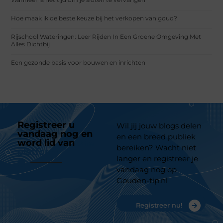
Hoe maak ik de beste keuze bij het verkopen van goud?
Rijschool Wateringen: Leer Rijden In Een Groene Omgeving Met
Alles Dichtbij
Een gezonde basis voor bouwen en inrichten
Registreer u
Wil jij jouw blogs delen
vandaag nog en
en een breed publiek
word lid van
ons
bereiken? Wacht niet
platform
langer en registreer je
vandaag nog op
Gouden-tip.nl
Registreer nu!