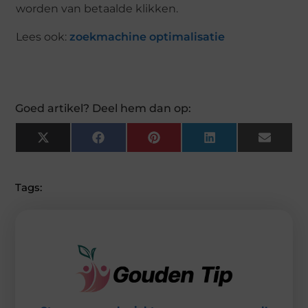
worden van betaalde klikken.
Lees ook:
zoekmachine optimalisatie
Goed artikel? Deel hem dan op:
X
F
P
L
E
(
A
I
I
M
T
C
N
N
A
W
E
T
K
I
I
B
E
E
L
Tags:
T
O
R
D
T
O
E
I
E
K
S
N
R
T
)