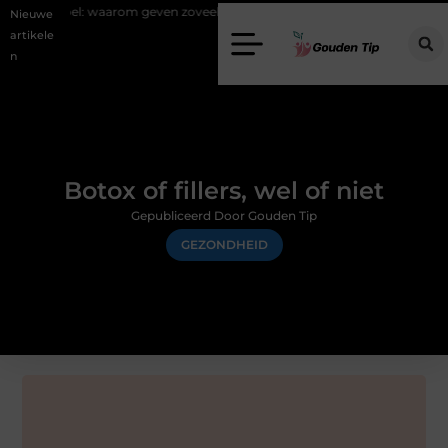
aarom geven zoveel mensen en wat zijn de mogelijkheden?
Uw stapp
Nieuwe
artikele
n
Botox of fillers, wel of niet
Gepubliceerd Door Gouden Tip
GEZONDHEID