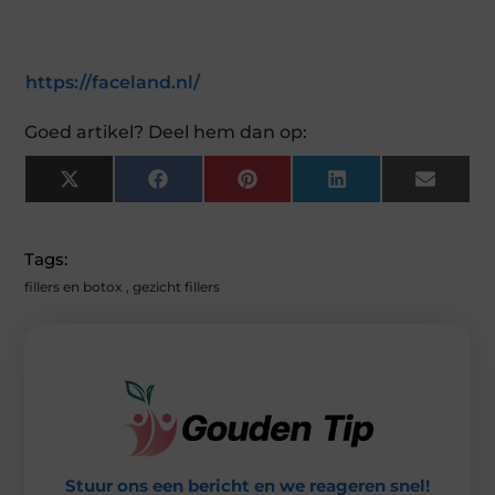
https://faceland.nl/
Goed artikel? Deel hem dan op:
X
F
P
L
E
(
A
I
I
M
T
C
N
N
A
W
E
T
K
I
I
B
E
E
L
Tags:
T
O
R
D
T
O
E
I
fillers en botox
,
gezicht fillers
E
K
S
N
R
T
)
Stuur ons een bericht en we reageren snel!