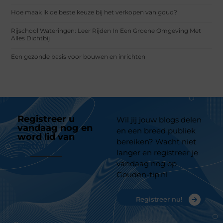
Hoe maak ik de beste keuze bij het verkopen van goud?
Rijschool Wateringen: Leer Rijden In Een Groene Omgeving Met
Alles Dichtbij
Een gezonde basis voor bouwen en inrichten
Registreer u
Wil jij jouw blogs delen
vandaag nog en
en een breed publiek
word lid van
ons
bereiken? Wacht niet
platform
langer en registreer je
vandaag nog op
Gouden-tip.nl
Registreer nu!