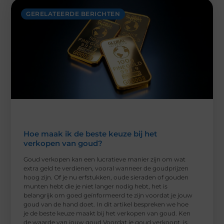
GERELATEERDE BERICHTEN
Hoe maak ik de beste keuze bij het
verkopen van goud?
Goud verkopen kan een lucratieve manier zijn om wat
extra geld te verdienen, vooral wanneer de goudprijzen
hoog zijn. Of je nu erfstukken, oude sieraden of gouden
munten hebt die je niet langer nodig hebt, het is
belangrijk om goed geïnformeerd te zijn voordat je jouw
goud van de hand doet. In dit artikel bespreken we hoe
je de beste keuze maakt bij het verkopen van goud. Ken
de waarde van jouw goud Voordat je goud verkoopt, is