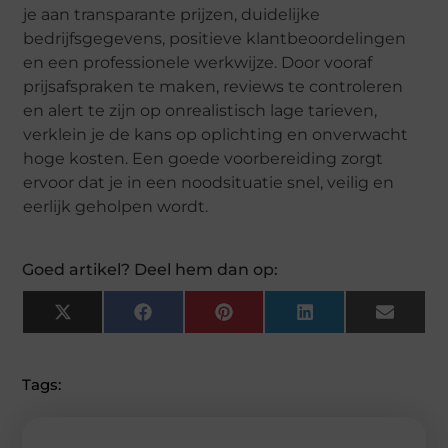
je aan transparante prijzen, duidelijke
bedrijfsgegevens, positieve klantbeoordelingen
en een professionele werkwijze. Door vooraf
prijsafspraken te maken, reviews te controleren
en alert te zijn op onrealistisch lage tarieven,
verklein je de kans op oplichting en onverwacht
hoge kosten. Een goede voorbereiding zorgt
ervoor dat je in een noodsituatie snel, veilig en
eerlijk geholpen wordt.
Goed artikel? Deel hem dan op:
X
F
P
L
E
(
A
I
I
M
T
C
N
N
A
W
E
T
K
I
I
B
E
E
L
Tags:
T
O
R
D
T
O
E
I
E
K
S
N
R
T
)