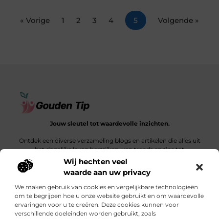
« Vorige
1
2
3
4
5
Volgende »
Jouw sleutel tot waardevolle inzichten.
Ontdek een diverse verzameling blogs en artikelen die alles uit
het dagelijks leven bestrijken, van trends en tips tot
diepgaande verhalen.
Wij hechten veel
waarde aan uw privacy
Bericht categorie
We maken gebruik van cookies en vergelijkbare technologieën
om te begrijpen hoe u onze website gebruikt en om waardevolle
ervaringen voor u te creëren. Deze cookies kunnen voor
verschillende doeleinden worden gebruikt, zoals
Onze informatie