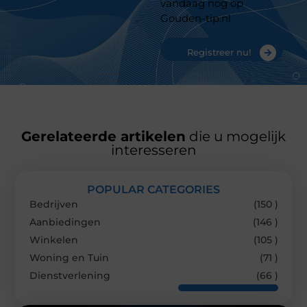
vandaag nog op
Gouden-tip.nl
Registreer nu!
Gerelateerde artikelen
die u mogelijk
interesseren
POPULAR CATEGORIES
Bedrijven
(150 )
Aanbiedingen
(146 )
Winkelen
(105 )
Woning en Tuin
(71 )
Dienstverlening
(66 )