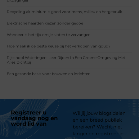
uitdagingen
Recycling aluminium is goed voor mens, milieu en hergebruik
Elektrische haarden kiezen zonder gedoe
Wanneer is het tijd om je sloten te vervangen
Hoe maak ik de beste keuze bij het verkopen van goud?
Rijschool Wateringen: Leer Rijden In Een Groene Omgeving Met
Alles Dichtbij
Een gezonde basis voor bouwen en inrichten
Registreer u
Wil jij jouw blogs delen
vandaag nog en
en een breed publiek
word lid van
ons
bereiken? Wacht niet
platform
langer en registreer je