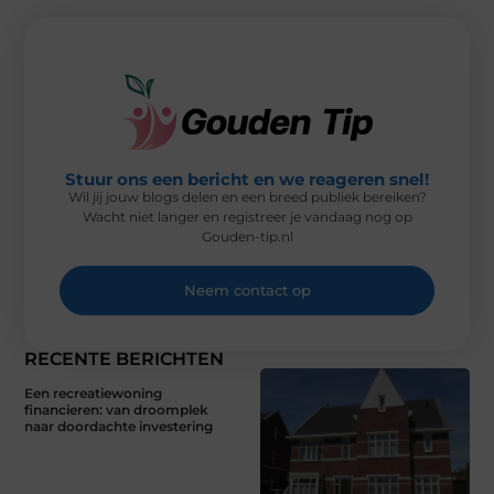
T
O
E
I
E
K
S
N
R
T
)
Stuur ons een bericht en we reageren snel!
Wil jij jouw blogs delen en een breed publiek bereiken?
Wacht niet langer en registreer je vandaag nog op
Gouden-tip.nl
Neem contact op
RECENTE BERICHTEN
Een recreatiewoning
financieren: van droomplek
naar doordachte investering