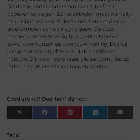
Dit doe je onder andere om naar zijn of haar
papieren te vragen. Een elektricien moet namelijk
naar school en een diploma behalen om daarna
als elektricien aan de slag te gaan. Op deze
manier kunnen ze veilig hun werk uitvoeren,
zowel voor hunzelf als voor jouw woning. Daarbij
kan je ook vragen of ze een NEN-certificaat
hebben. Dit is een certificaat die aantoont dat ze
inderdaad als elektricien mogen werken.
Goed artikel? Deel hem dan op:
X
F
P
L
E
(
A
I
I
M
T
C
N
N
A
W
E
T
K
I
I
B
E
E
L
Tags:
T
O
R
D