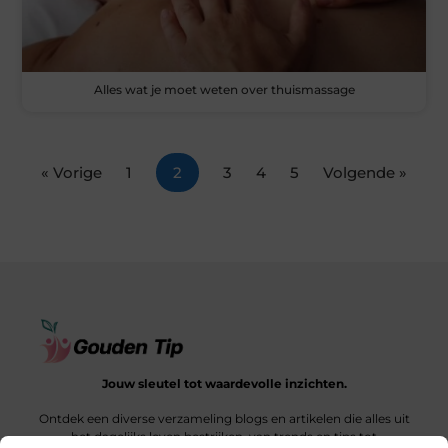
Alles wat je moet weten over thuismassage
« Vorige
1
2
3
4
5
Volgende »
Jouw sleutel tot waardevolle inzichten.
Ontdek een diverse verzameling blogs en artikelen die alles uit
het dagelijks leven bestrijken, van trends en tips tot