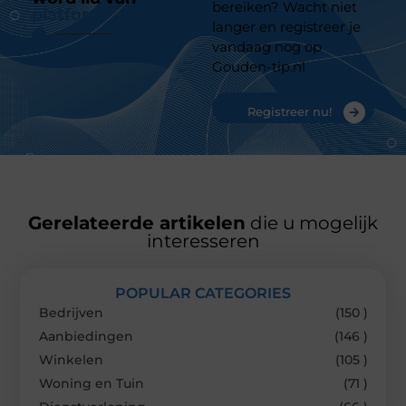
bereiken? Wacht niet
platform
langer en registreer je
vandaag nog op
Gouden-tip.nl
Registreer nu!
Gerelateerde artikelen
die u mogelijk
interesseren
POPULAR CATEGORIES
Bedrijven
(150 )
Aanbiedingen
(146 )
Winkelen
(105 )
Woning en Tuin
(71 )