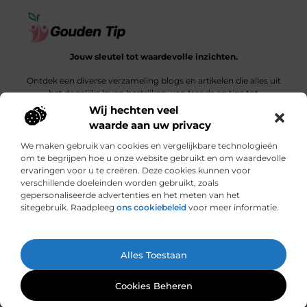
Jouw sleutel tot waardevolle inzichten.
Ontdek een diverse verzameling blogs en artikelen die alles uit
het dagelijks leven bestrijken, van trends en tips tot
diepgaande verhalen.
Wij hechten veel
waarde aan uw privacy
Bericht categorie
We maken gebruik van cookies en vergelijkbare technologieën
om te begrijpen hoe u onze website gebruikt en om waardevolle
ervaringen voor u te creëren. Deze cookies kunnen voor
verschillende doeleinden worden gebruikt, zoals
Onze informatie
gepersonaliseerde advertenties en het meten van het
sitegebruik. Raadpleeg
ons cookiebeleid
voor meer informatie.
Een link is meer dan een klik: wat bepaalt de waarde van een backlink?
Hoe jouw website een bron van inkomsten kan worden: een ontdekkingsreis
Ga Naar Bo
Alles Toestaan
Website index
Cookiebeleid (EU)
@2025 www.gouden-tip.nl. All Right Reserved.
Cookies Beheren