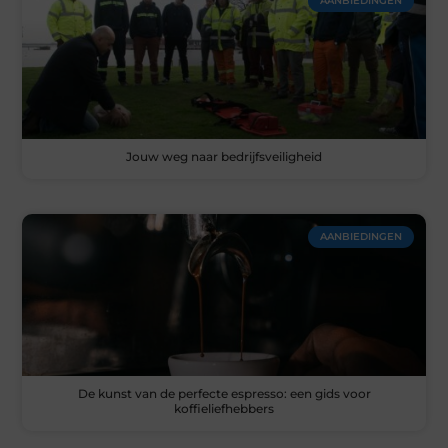
AANBIEDINGEN
Jouw weg naar bedrijfsveiligheid
AANBIEDINGEN
De kunst van de perfecte espresso: een gids voor
koffieliefhebbers