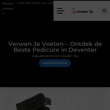
t beste voor vastgoedmarketing?
Schenking aan een goed doel: waa
Nieuwe
artikele
n
Verwen Je Voeten – Ontdek de
Beste Pedicure in Deventer
Gepubliceerd Door Gouden Tip
AANBIEDINGEN