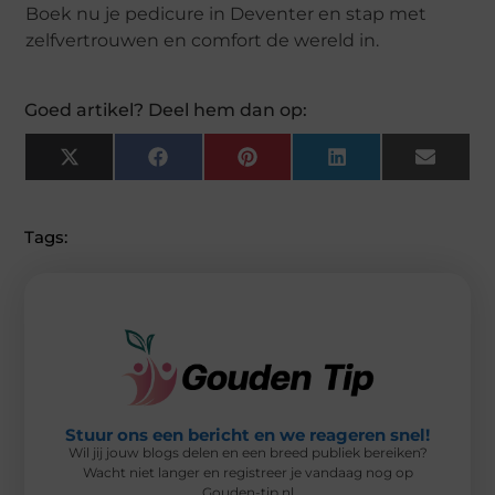
Boek nu je pedicure in Deventer en stap met
zelfvertrouwen en comfort de wereld in.
Goed artikel? Deel hem dan op:
X
F
P
L
E
(
A
I
I
M
T
C
N
N
A
W
E
T
K
I
I
B
E
E
L
Tags:
T
O
R
D
T
O
E
I
E
K
S
N
R
T
)
Stuur ons een bericht en we reageren snel!
Wil jij jouw blogs delen en een breed publiek bereiken?
Wacht niet langer en registreer je vandaag nog op
Gouden-tip.nl