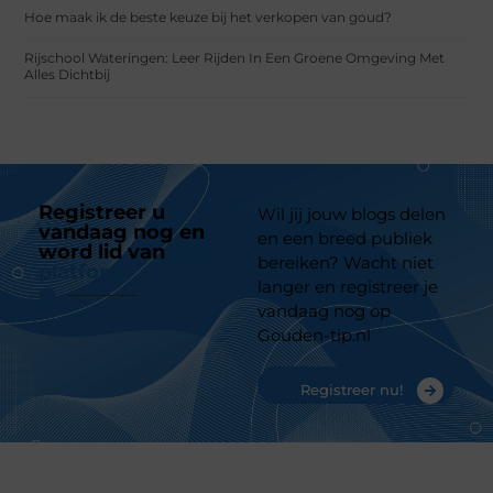
Hoe maak ik de beste keuze bij het verkopen van goud?
Rijschool Wateringen: Leer Rijden In Een Groene Omgeving Met
Alles Dichtbij
Registreer u
Wil jij jouw blogs delen
vandaag nog en
en een breed publiek
word lid van
ons
bereiken? Wacht niet
platform
langer en registreer je
vandaag nog op
Gouden-tip.nl
Registreer nu!