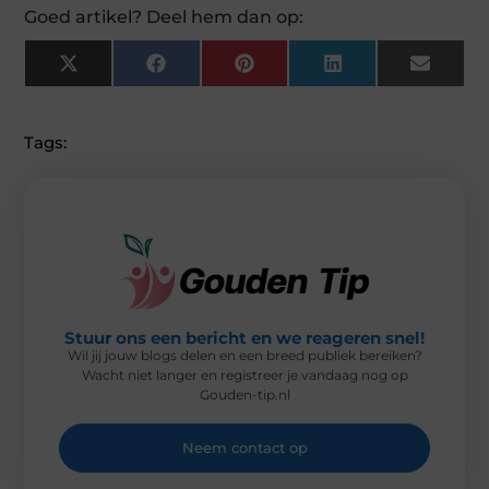
Goed artikel? Deel hem dan op:
X
F
P
L
E
(
A
I
I
M
T
C
N
N
A
W
E
T
K
I
I
B
E
E
L
Tags:
T
O
R
D
T
O
E
I
E
K
S
N
R
T
)
Stuur ons een bericht en we reageren snel!
Wil jij jouw blogs delen en een breed publiek bereiken?
Wacht niet langer en registreer je vandaag nog op
Gouden-tip.nl
Neem contact op