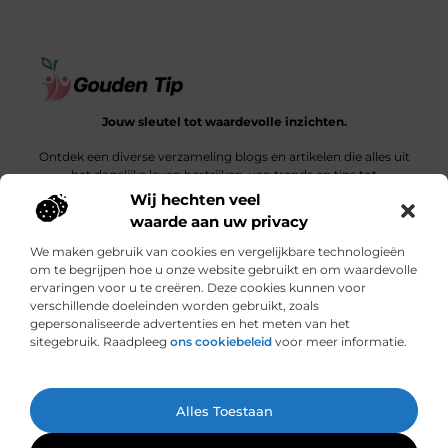
Jouw sleutel tot waardevolle inzichten.
Ontdek een diverse verzameling blogs en artikelen die alles uit
het dagelijks leven bestrijken, van trends en tips tot
diepgaande verhalen.
Wij hechten veel
waarde aan uw privacy
Bericht categorie
We maken gebruik van cookies en vergelijkbare technologieën
om te begrijpen hoe u onze website gebruikt en om waardevolle
ervaringen voor u te creëren. Deze cookies kunnen voor
verschillende doeleinden worden gebruikt, zoals
Onze informatie
gepersonaliseerde advertenties en het meten van het
sitegebruik. Raadpleeg
ons cookiebeleid
voor meer informatie.
Een link is meer dan een klik: wat bepaalt de waarde van een backlink?
Hoe jouw website een bron van inkomsten kan worden: een ontdekkingsreis
Ga Naar Bo
Alles Toestaan
Website index
Cookiebeleid (EU)