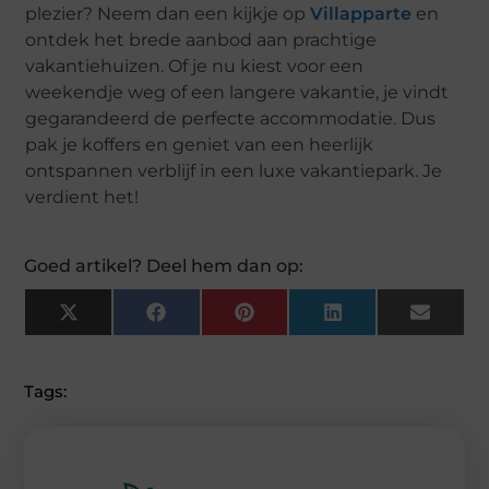
plezier? Neem dan een kijkje op
Villapparte
en
ontdek het brede aanbod aan prachtige
vakantiehuizen. Of je nu kiest voor een
weekendje weg of een langere vakantie, je vindt
gegarandeerd de perfecte accommodatie. Dus
pak je koffers en geniet van een heerlijk
ontspannen verblijf in een luxe vakantiepark. Je
verdient het!
Goed artikel? Deel hem dan op:
X
F
P
L
E
(
A
I
I
M
T
C
N
N
A
W
E
T
K
I
I
B
E
E
L
Tags:
T
O
R
D
T
O
E
I
E
K
S
N
R
T
)