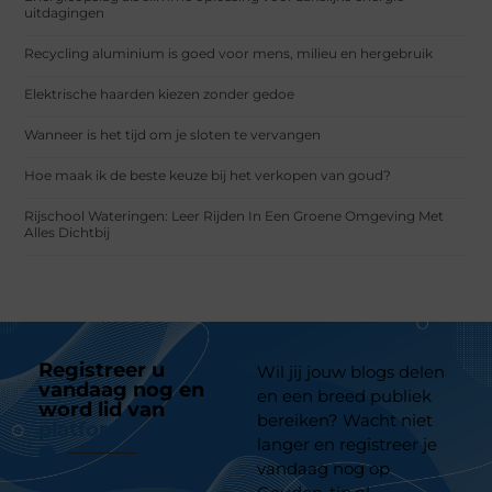
uitdagingen
Recycling aluminium is goed voor mens, milieu en hergebruik
Elektrische haarden kiezen zonder gedoe
Wanneer is het tijd om je sloten te vervangen
Hoe maak ik de beste keuze bij het verkopen van goud?
Rijschool Wateringen: Leer Rijden In Een Groene Omgeving Met
Alles Dichtbij
Registreer u
Wil jij jouw blogs delen
vandaag nog en
en een breed publiek
word lid van
ons
bereiken? Wacht niet
platform
langer en registreer je
vandaag nog op