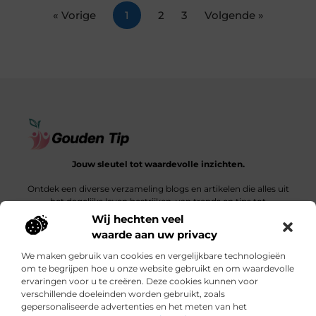
« Vorige
1
2
3
Volgende »
Jouw sleutel tot waardevolle inzichten.
Ontdek een diverse verzameling blogs en artikelen die alles uit
het dagelijks leven bestrijken, van trends en tips tot
diepgaande verhalen.
Wij hechten veel
waarde aan uw privacy
Bericht categorie
We maken gebruik van cookies en vergelijkbare technologieën
om te begrijpen hoe u onze website gebruikt en om waardevolle
ervaringen voor u te creëren. Deze cookies kunnen voor
verschillende doeleinden worden gebruikt, zoals
Onze informatie
gepersonaliseerde advertenties en het meten van het