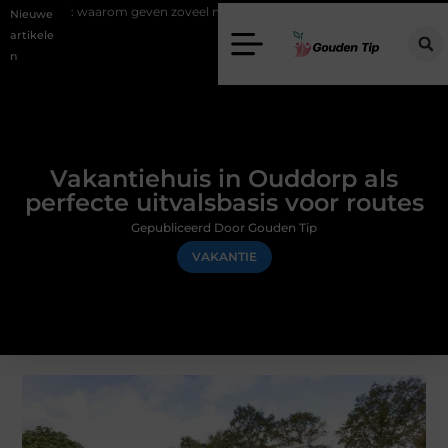
om geven zoveel mensen en wat zijn de mogelijkheden?
Uw stappenp
Nieuwe
artikele
n
Vakantiehuis in Ouddorp als
perfecte uitvalsbasis voor routes
Gepubliceerd Door Gouden Tip
VAKANTIE