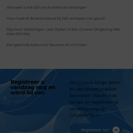
Wanneer is het tijd om je sloten te vervangen
Hoe maak ik de beste keuze bij het verkopen van goud?
Rijschool Wateringen: Leer Rijden In Een Groene Omgeving Met
Alles Dichtbij
Een gezonde basis voor bouwen en inrichten
Registreer u
Wil jij jouw blogs delen
vandaag nog en
en een breed publiek
word lid van
ons
bereiken? Wacht niet
platform
langer en registreer je
vandaag nog op
Gouden-tip.nl
Registreer nu!