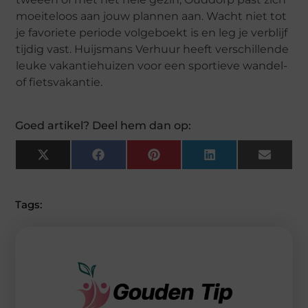
moeiteloos aan jouw plannen aan. Wacht niet tot
je favoriete periode volgeboekt is en leg je verblijf
tijdig vast. Huijsmans Verhuur heeft verschillende
leuke vakantiehuizen voor een sportieve wandel-
of fietsvakantie.
Goed artikel? Deel hem dan op:
X
F
P
L
E
(
A
I
I
M
T
C
N
N
A
W
E
T
K
I
I
B
E
E
L
Tags:
T
O
R
D
T
O
E
I
E
K
S
N
R
T
)