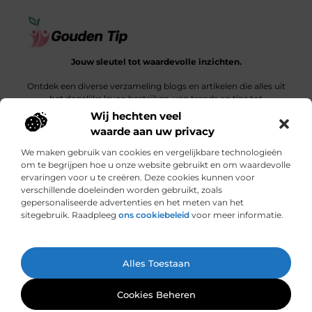
Jouw sleutel tot waardevolle inzichten.
Ontdek een diverse verzameling blogs en artikelen die alles uit
het dagelijks leven bestrijken, van trends en tips tot
diepgaande verhalen.
Wij hechten veel
waarde aan uw privacy
Bericht categorie
We maken gebruik van cookies en vergelijkbare technologieën
om te begrijpen hoe u onze website gebruikt en om waardevolle
ervaringen voor u te creëren. Deze cookies kunnen voor
verschillende doeleinden worden gebruikt, zoals
Onze informatie
gepersonaliseerde advertenties en het meten van het
sitegebruik. Raadpleeg
ons cookiebeleid
voor meer informatie.
Een link is meer dan een klik: wat bepaalt de waarde van een backlink?
Hoe jouw website een bron van inkomsten kan worden: een ontdekkingsreis
Ga Naar Bo
Alles Toestaan
Website index
Cookiebeleid (EU)
@2025 www.gouden-tip.nl. All Right Reserved.
Cookies Beheren