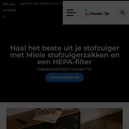
rken het beste voor vastgoedmarketing?
Schenking aan een goed do
Nieuwe
artikele
n
Haal het beste uit je stofzuiger
met Miele stofzuigerzakken en
een HEPA-filter
Gepubliceerd Door Gouden Tip
HUISHOUDELIJK