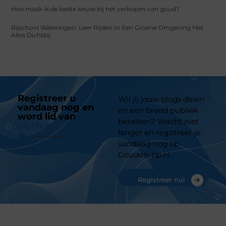
Hoe maak ik de beste keuze bij het verkopen van goud?
Rijschool Wateringen: Leer Rijden In Een Groene Omgeving Met
Alles Dichtbij
Registreer u
Wil jij jouw blogs delen
vandaag nog en
en een breed publiek
word lid van
ons
bereiken? Wacht niet
platform
langer en registreer je
vandaag nog op
Gouden-tip.nl
Registreer nu!