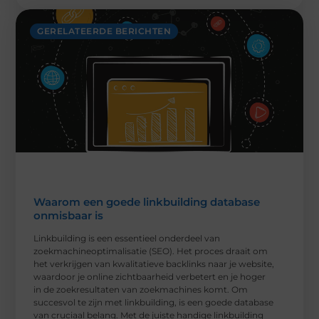
GERELATEERDE BERICHTEN
Waarom een goede linkbuilding database
onmisbaar is
Linkbuilding is een essentieel onderdeel van
zoekmachineoptimalisatie (SEO). Het proces draait om
het verkrijgen van kwalitatieve backlinks naar je website,
waardoor je online zichtbaarheid verbetert en je hoger
in de zoekresultaten van zoekmachines komt. Om
succesvol te zijn met linkbuilding, is een goede database
van cruciaal belang. Met de juiste handige linkbuilding