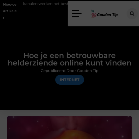
e kanalen werken het beste voor vastgoedmarketing?
Schenking aan
Nieuwe
artikele
n
Hoe je een betrouwbare
helderziende online kunt vinden
Gepubliceerd Door Gouden Tip
INTERNET