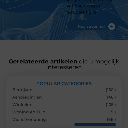
vandaag nog op
Gouden-tip.nl
Registreer nu!
Gerelateerde artikelen
die u mogelijk
interesseren
POPULAR CATEGORIES
Bedrijven
(150 )
Aanbiedingen
(146 )
Winkelen
(105 )
Woning en Tuin
(71 )
Dienstverlening
(66 )