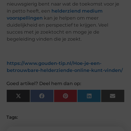
nieuwsgierig bent naar wat de toekomst voor je
in petto heeft, een
helderziend medium
voorspellingen
kan je helpen om meer
duidelijkheid en perspectief te krijgen. Veel
succes met je zoektocht en moge je de
begeleiding vinden die je zoekt.
https://www.gouden-tip.nl/Hoe-je-een-
betrouwbare-helderziende-online-kunt-vinden/
Goed artikel? Deel hem dan op:
X
F
P
L
E
(
A
I
I
M
T
C
N
N
A
W
E
T
K
I
I
B
E
E
L
Tags:
T
O
R
D
T
O
E
I
E
K
S
N
R
T