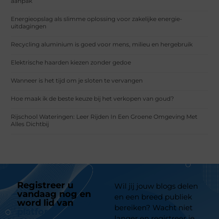
aanpak
Energieopslag als slimme oplossing voor zakelijke energie-
uitdagingen
Recycling aluminium is goed voor mens, milieu en hergebruik
Elektrische haarden kiezen zonder gedoe
Wanneer is het tijd om je sloten te vervangen
Hoe maak ik de beste keuze bij het verkopen van goud?
Rijschool Wateringen: Leer Rijden In Een Groene Omgeving Met
Alles Dichtbij
Registreer u
Wil jij jouw blogs delen
vandaag nog en
en een breed publiek
word lid van
ons
bereiken? Wacht niet
platform
langer en registreer je