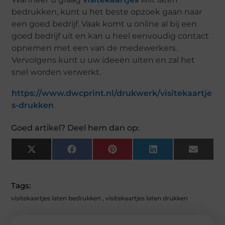
bedrukken, kunt u het beste opzoek gaan naar
een goed bedrijf. Vaak komt u online al bij een
goed bedrijf uit en kan u heel eenvoudig contact
opnemen met een van de medewerkers.
Vervolgens kunt u uw ideeën uiten en zal het
snel worden verwerkt.
https://www.dwcprint.nl/drukwerk/visitekaartje
s-drukken
Goed artikel? Deel hem dan op:
X
F
P
L
E
(
A
I
I
M
T
C
N
N
A
W
E
T
K
I
I
B
E
E
L
Tags:
T
O
R
D
T
O
E
I
visitekaartjes laten bedrukken
,
visitekaartjes laten drukken
E
K
S
N
R
T
)