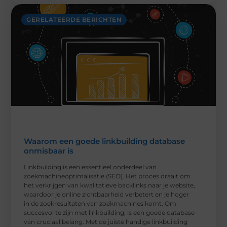
GERELATEERDE BERICHTEN
Waarom een goede linkbuilding database
onmisbaar is
Linkbuilding is een essentieel onderdeel van
zoekmachineoptimalisatie (SEO). Het proces draait om
het verkrijgen van kwalitatieve backlinks naar je website,
waardoor je online zichtbaarheid verbetert en je hoger
in de zoekresultaten van zoekmachines komt. Om
succesvol te zijn met linkbuilding, is een goede database
van cruciaal belang. Met de juiste handige linkbuilding