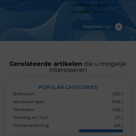
vandaag nog op
Gouden-tip.nl
Registreer nu!
Gerelateerde artikelen
die u mogelijk
interesseren
POPULAR CATEGORIES
Bedrijven
(150 )
Aanbiedingen
(146 )
Winkelen
(105 )
Woning en Tuin
(71 )
Dienstverlening
(66 )