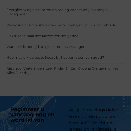
Energieopslag als slimme oplossing voor zakelijke energie-
uitdagingen
Recycling aluminium is goed voor mens, milieu en hergebruik
Elektrische haarden kiezen zonder gedoe
Wanneer is het tijd om je sloten te vervangen
Hoe maak ik de beste keuze bij het verkopen van goud?
Rijschool Wateringen: Leer Rijden In Een Groene Omgeving Met
Alles Dichtbij
Registreer u
Wil jij jouw blogs delen
vandaag nog en
en een breed publiek
word lid van
ons
bereiken? Wacht niet
platform
langer en registreer je