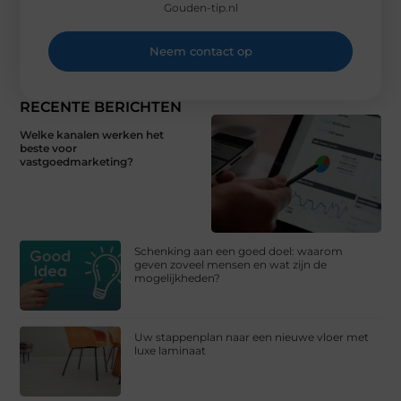
Gouden-tip.nl
Neem contact op
RECENTE BERICHTEN
Welke kanalen werken het
beste voor
vastgoedmarketing?
Schenking aan een goed doel: waarom
geven zoveel mensen en wat zijn de
mogelijkheden?
Uw stappenplan naar een nieuwe vloer met
luxe laminaat