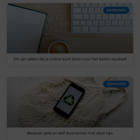
BEDRIJVEN
Dit zijn zaken die je online kunt leren voor het beste resultaat
BEDRIJVEN
Bespaar geld en leef duurzamer met deze tips