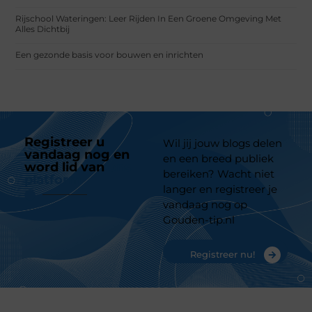
Rijschool Wateringen: Leer Rijden In Een Groene Omgeving Met
Alles Dichtbij
Een gezonde basis voor bouwen en inrichten
Registreer u
Wil jij jouw blogs delen
vandaag nog en
en een breed publiek
word lid van
ons
bereiken? Wacht niet
platform
langer en registreer je
vandaag nog op
Gouden-tip.nl
Registreer nu!