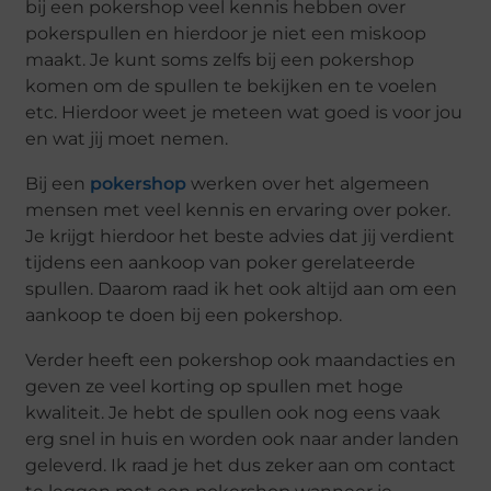
bij een pokershop veel kennis hebben over
pokerspullen en hierdoor je niet een miskoop
maakt. Je kunt soms zelfs bij een pokershop
komen om de spullen te bekijken en te voelen
etc. Hierdoor weet je meteen wat goed is voor jou
en wat jij moet nemen.
Bij een
pokershop
werken over het algemeen
mensen met veel kennis en ervaring over poker.
Je krijgt hierdoor het beste advies dat jij verdient
tijdens een aankoop van poker gerelateerde
spullen. Daarom raad ik het ook altijd aan om een
aankoop te doen bij een pokershop.
Verder heeft een pokershop ook maandacties en
geven ze veel korting op spullen met hoge
kwaliteit. Je hebt de spullen ook nog eens vaak
erg snel in huis en worden ook naar ander landen
geleverd. Ik raad je het dus zeker aan om contact