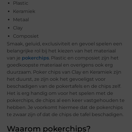
Plastic
Keramiek
Metaal
Clay
Composiet
Smaak, geluid, exclusiviteit en gevoel spelen een
belangrijke rol bij het kiezen van het materiaal
van je
pokerchips
. Plastic en composiet zijn het
goedkoopste materiaal en overigens ook erg
duurzaam. Poker chips van Clay en Keramiek zijn
het duurst, ze zijn ook het gevoeligst voor
beschadigen van de pokertafels en de chips zelf.
Het is erg handig om voor het spelen met de
pokerchips, de chips al een keer vastgehouden te
hebben. Je voorkomt hiermee dat de pokerchips
te zwaar zijn of dat de chips de tafel beschadigen.
Waarom pokerchips?