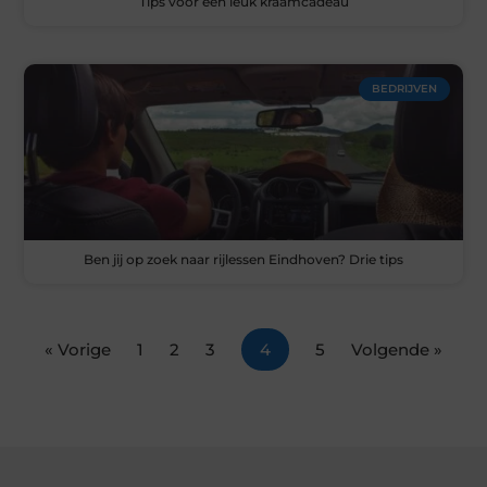
Tips voor een leuk kraamcadeau
BEDRIJVEN
Ben jij op zoek naar rijlessen Eindhoven? Drie tips
« Vorige
1
2
3
4
5
Volgende »