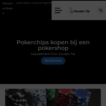
el: waarom geven zoveel mensen en wat zijn de mogelijkheden?
Uw s
Nieuwe
artikele
n
Pokerchips kopen bij een
pokershop
Gepubliceerd Door Gouden Tip
BEDRIJVEN