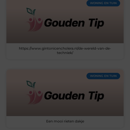
WONING EN TUIN
https://www.gintonicencholera.nl/de-wereld-van-de-
techniek/
WONING EN TUIN
Een mooi rieten dakje