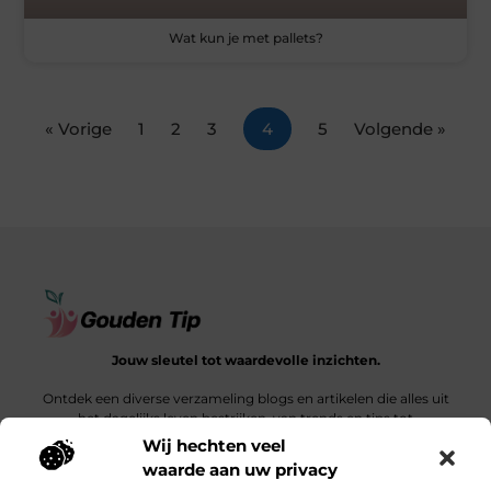
Wat kun je met pallets?
« Vorige
1
2
3
4
5
Volgende »
Jouw sleutel tot waardevolle inzichten.
Ontdek een diverse verzameling blogs en artikelen die alles uit
het dagelijks leven bestrijken, van trends en tips tot
diepgaande verhalen.
Wij hechten veel
waarde aan uw privacy
Bericht categorie