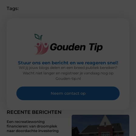
W
E
T
K
I
I
B
E
E
L
Tags:
T
O
R
D
T
O
E
I
E
K
S
N
R
T
)
Stuur ons een bericht en we reageren snel!
Wil jij jouw blogs delen en een breed publiek bereiken?
Wacht niet langer en registreer je vandaag nog op
Gouden-tip.nl
Neem contact op
RECENTE BERICHTEN
Een recreatiewoning
financieren: van droomplek
naar doordachte investering