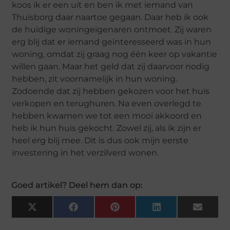
koos ik er een uit en ben ik met iemand van
Thuisborg daar naartoe gegaan. Daar heb ik ook
de huidige woningeigenaren ontmoet. Zij waren
erg blij dat er iemand geïnteresseerd was in hun
woning, omdat zij graag nog één keer op vakantie
willen gaan. Maar het geld dat zij daarvoor nodig
hebben, zit voornamelijk in hun woning.
Zodoende dat zij hebben gekozen voor het huis
verkopen en terughuren. Na even overlegd te
hebben kwamen we tot een mooi akkoord en
heb ik hun huis gekocht. Zowel zij, als ik zijn er
heel erg blij mee. Dit is dus ook mijn eerste
investering in het verzilverd wonen.
Goed artikel? Deel hem dan op:
X
F
P
L
E
(
A
I
I
M
T
C
N
N
A