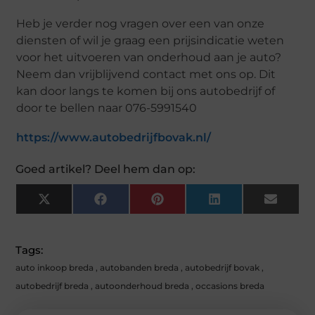
Heb je verder nog vragen over een van onze
diensten of wil je graag een prijsindicatie weten
voor het uitvoeren van onderhoud aan je auto?
Neem dan vrijblijvend contact met ons op. Dit
kan door langs te komen bij ons autobedrijf of
door te bellen naar 076-5991540
https://www.autobedrijfbovak.nl/
Goed artikel? Deel hem dan op:
X
F
P
L
E
(
A
I
I
M
T
C
N
N
A
W
E
T
K
I
I
B
E
E
L
Tags:
T
O
R
D
T
O
E
I
auto inkoop breda
,
autobanden breda
,
autobedrijf bovak
,
E
K
S
N
R
T
autobedrijf breda
,
autoonderhoud breda
,
occasions breda
)