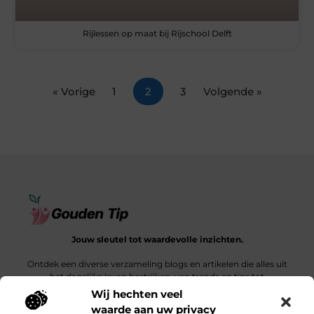
Rijlessen op maat bij Rijschool Delft
« Vorige
1
2
3
Volgende »
Jouw sleutel tot waardevolle inzichten.
Ontdek een diverse verzameling blogs en artikelen die alles uit
het dagelijks leven bestrijken, van trends en tips tot
diepgaande verhalen.
Wij hechten veel
waarde aan uw privacy