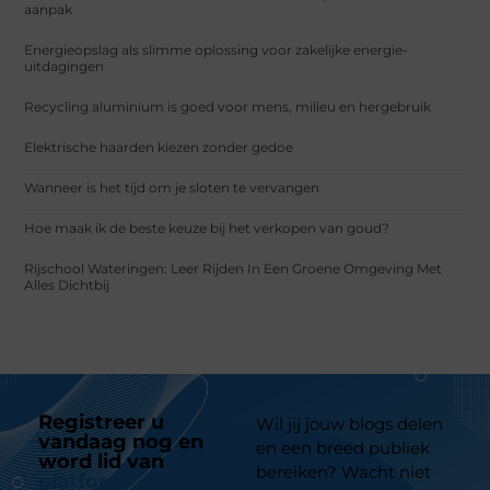
aanpak
Energieopslag als slimme oplossing voor zakelijke energie-
uitdagingen
Recycling aluminium is goed voor mens, milieu en hergebruik
Elektrische haarden kiezen zonder gedoe
Wanneer is het tijd om je sloten te vervangen
Hoe maak ik de beste keuze bij het verkopen van goud?
Rijschool Wateringen: Leer Rijden In Een Groene Omgeving Met
Alles Dichtbij
Registreer u
Wil jij jouw blogs delen
vandaag nog en
en een breed publiek
word lid van
ons
bereiken? Wacht niet
platform