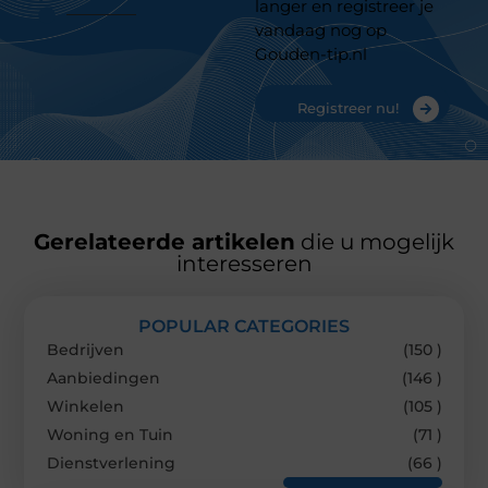
langer en registreer je
vandaag nog op
Gouden-tip.nl
Registreer nu!
Gerelateerde artikelen
die u mogelijk
interesseren
POPULAR CATEGORIES
Bedrijven
(150 )
Aanbiedingen
(146 )
Winkelen
(105 )
Woning en Tuin
(71 )
Dienstverlening
(66 )