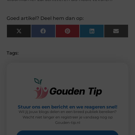
Goed artikel? Deel hem dan op:
X
F
P
L
E
(
A
I
I
M
T
C
N
N
A
W
E
T
K
I
I
B
E
E
L
Tags:
T
O
R
D
T
O
E
I
E
K
S
N
R
T
)
Stuur ons een bericht en we reageren snel!
Wil jij jouw blogs delen en een breed publiek bereiken?
Wacht niet langer en registreer je vandaag nog op
Gouden-tip.nl