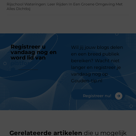
Rijschool Wateringen: Leer Rijden In Een Groene Omgeving Met
Alles Dichtbij
Registreer u
Wil jij jouw blogs delen
vandaag nog en
en een breed publiek
word lid van
ons
bereiken? Wacht niet
platform
langer en registreer je
vandaag nog op
Gouden-tip.nl
Registreer nu!
Gerelateerde artikelen
die u mogelijk