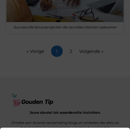
Succesvolle bouwprojecten die tevreden klanten opleveren
« Vorige
1
2
Volgende »
Jouw sleutel tot waardevolle inzichten.
Ontdek een diverse verzameling blogs en artikelen die alles uit
het dagelijks leven bestrijken, van trends en tips tot