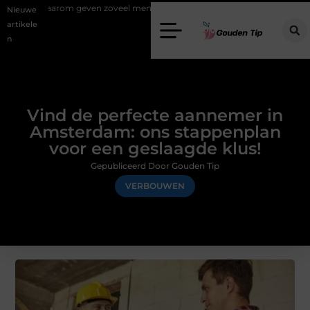
en zoveel mensen en wat zijn de mogelijkheden?
Uw stappenplan na
Nieuwe
artikele
n
Vind de perfecte aannemer in
Amsterdam: ons stappenplan
voor een geslaagde klus!
Gepubliceerd Door Gouden Tip
VERBOUWEN