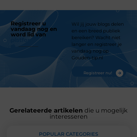
Registreer u
Wil jij jouw blogs delen
vandaag nog en
en een breed publiek
word lid van
ons
bereiken? Wacht niet
platform
langer en registreer je
vandaag nog op
Gouden-tip.nl
Registreer nu!
Gerelateerde artikelen
die u mogelijk
interesseren
POPULAR CATEGORIES