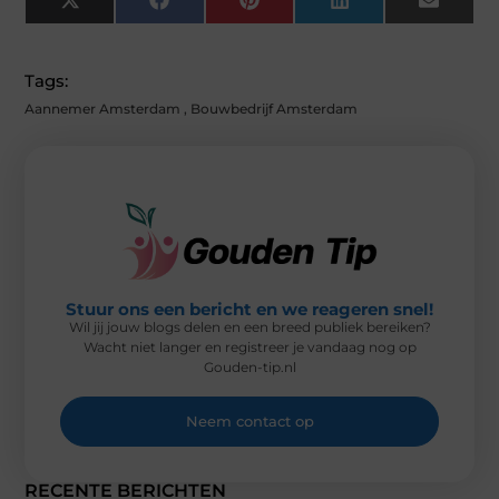
X
F
P
L
E
(
A
I
I
M
T
C
N
N
A
W
E
T
K
I
I
B
E
E
L
Tags:
T
O
R
D
T
O
E
I
Aannemer Amsterdam
,
Bouwbedrijf Amsterdam
E
K
S
N
R
T
)
Stuur ons een bericht en we reageren snel!
Wil jij jouw blogs delen en een breed publiek bereiken?
Wacht niet langer en registreer je vandaag nog op
Gouden-tip.nl
Neem contact op
RECENTE BERICHTEN