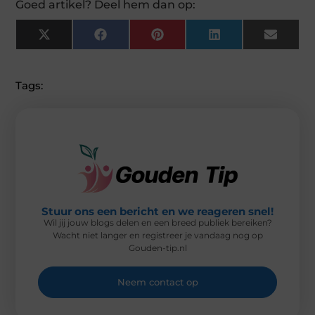
Goed artikel? Deel hem dan op:
X
F
P
L
E
(
A
I
I
M
T
C
N
N
A
W
E
T
K
I
I
B
E
E
L
Tags:
T
O
R
D
T
O
E
I
E
K
S
N
R
T
)
Stuur ons een bericht en we reageren snel!
Wil jij jouw blogs delen en een breed publiek bereiken?
Wacht niet langer en registreer je vandaag nog op
Gouden-tip.nl
Neem contact op