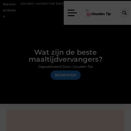
len werken het beste voor vastgoedmarketing?
Schenking aan een g
Nieuwe
artikele
n
Wat zijn de beste
maaltijdvervangers?
Gepubliceerd Door Gouden Tip
BEDRIJVEN