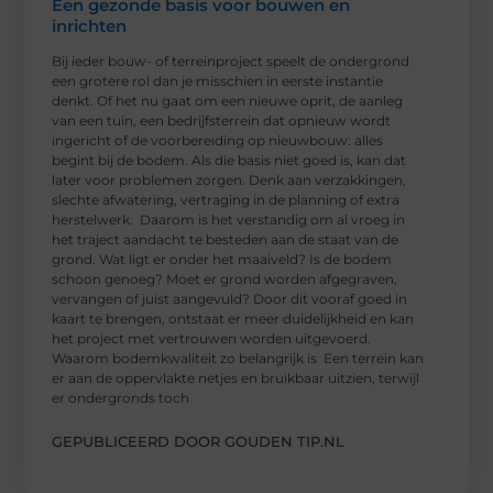
Een gezonde basis voor bouwen en
inrichten
Bij ieder bouw- of terreinproject speelt de ondergrond
een grotere rol dan je misschien in eerste instantie
denkt. Of het nu gaat om een nieuwe oprit, de aanleg
van een tuin, een bedrijfsterrein dat opnieuw wordt
ingericht of de voorbereiding op nieuwbouw: alles
begint bij de bodem. Als die basis niet goed is, kan dat
later voor problemen zorgen. Denk aan verzakkingen,
slechte afwatering, vertraging in de planning of extra
herstelwerk. Daarom is het verstandig om al vroeg in
het traject aandacht te besteden aan de staat van de
grond. Wat ligt er onder het maaiveld? Is de bodem
schoon genoeg? Moet er grond worden afgegraven,
vervangen of juist aangevuld? Door dit vooraf goed in
kaart te brengen, ontstaat er meer duidelijkheid en kan
het project met vertrouwen worden uitgevoerd.
Waarom bodemkwaliteit zo belangrijk is Een terrein kan
er aan de oppervlakte netjes en bruikbaar uitzien, terwijl
er ondergronds toch
GEPUBLICEERD DOOR GOUDEN TIP.NL