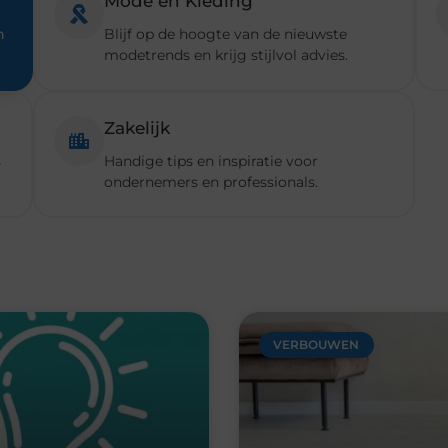
VERBOUWEN
mensen en wat zijn de
Uw stappenplan naar een
Een verbouwing begint bij ins
ier om iets terug te doen
stappen zit vaak een heel
Lees verder »