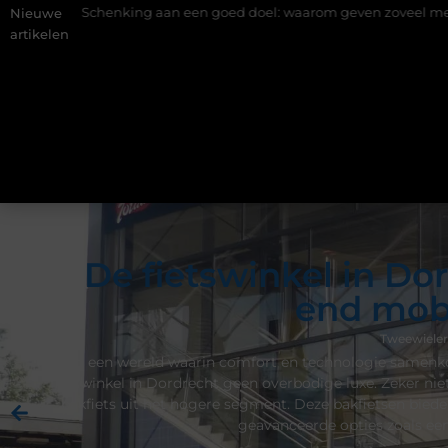
g aan een goed doel: waarom geven zoveel mensen en wat zijn de 
Nieuwe
artikelen
De fietswinkel in Do
end mobi
Tweewieler
In een wereld waarin comfort en technologie samenko
fietswinkel in Dordrecht geen overbodige luxe. Zeker ni
bakfiets uit het hogere segment. Deze bakfietsen bieden
geavanceerde opties zoals ee