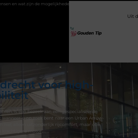
mogelijkheden?
Uw stappenplan naar een nieuwe vloer met lux
Uit 
rdrecht voor high-
liteit
s
men, is een bezoek aan een gespecialiseerde
et wanneer u op zoek bent naar een Urban Arrow-
 niet alleen uitzonderlijk rijcomfort, maar ook
n krachtigere motor,…