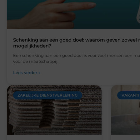
ZAKELIJKE DIENSTVERLENING
VAKANTI
Verpakkingsmateriaal dat je
7 tips vo
verpakking echt slimmer maakt
wellness
Of je nu kleine producten verstuurt of
Samen eve
grotere goederen opslaat, goed
dagelijkse
verpakkingsmateriaal maakt direct
huishoudel
verschil in bescherming, efficiëntie en
agenda. All
presentatie.
Lees verde
Lees verder »