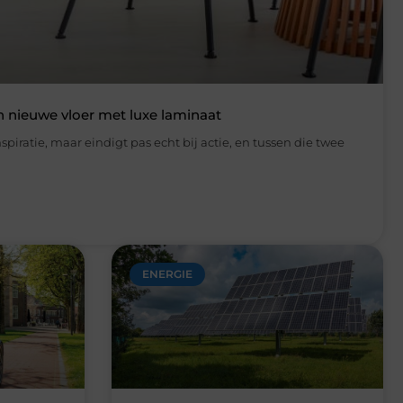
ENERGIE
n: stabiel
Energieopslag als slimme
ndere
oplossing voor zakelijke energie-
uitdagingen
mensen
De manier waarop bedrijven omgaan
doen,
met energie verandert ingrijpend.
een rondje
Stijgende energieprijzen, beperkte
Wanneer
netcapaciteit en strengere
duurzaamheidseisen zorgen ervoor dat
ondernemingen
Lees verder »