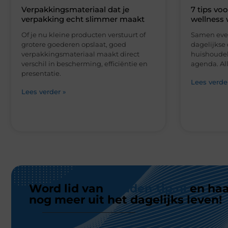
Word lid van
Gouden-tip.nl
en haa
nog meer uit het dagelijks leven!