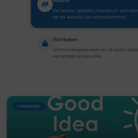
FINANCIEEL
Schenking aan een goed doel: waarom geven zoveel 
mogelijkheden?
Een schenking aan een goed doel is voor veel mensen een man
voor de maatschappij.
Lees verder »