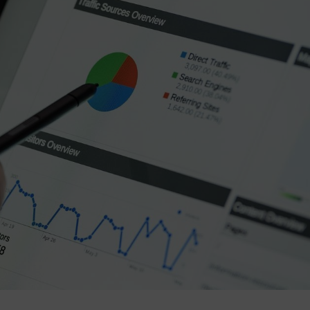
iel
Een driewieler fiets kiezen: stabiel
fietsen vraagt om een andere
aanpak
Fietsen betekent voor veel mensen
amilie
vrijheid. Zelf boodschappen doen, familie
r de
bezoeken of gewoon een rondje door de
omgeving maken. Wanneer
Geen Reacties