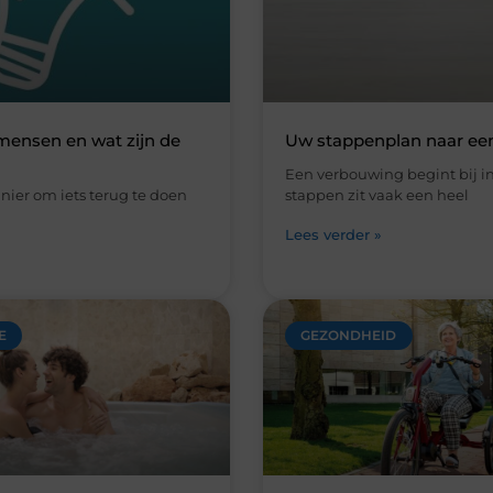
E
GEZONDHEID
or een romantisch
Een driewieler fiets kieze
 weekend in Nederland
fietsen vraagt om een a
aanpak
n ontsnappen aan de
 drukte. Geen werk, geen
Fietsen betekent voor veel 
ijke taken en geen volle
vrijheid. Zelf boodschappen 
een tijd voor elkaar.
familie bezoeken of gewoon 
door de omgeving maken. 
r »
Lees verder »