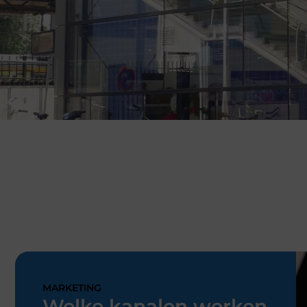
MARKETING
Welke kanalen werken
het beste voor
GEZOND
vastgoedmarketing?
de juiste kanalen maken het verschil De