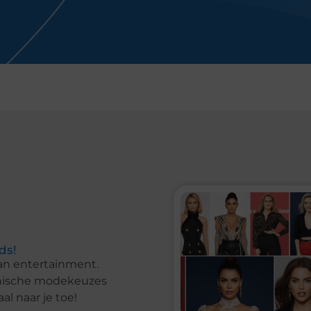
ds!
van entertainment.
conische modekeuzes
l naar je toe!
populairste
de spotlights. Rode
nieuwste social
tip.nl!