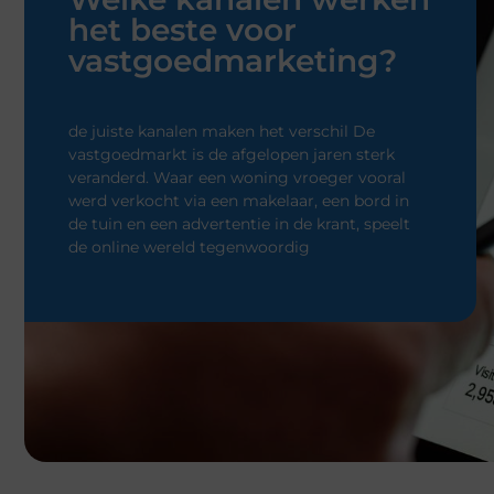
vastgoedmarkt is de afgelopen jaren sterk
veranderd. Waar een woning vroeger vooral
Een driewieler fiets kiezen: stab
werd verkocht via een makelaar, een bord in
fietsen vraagt om een andere
de tuin en een advertentie in de krant, speelt
aanpak
de online wereld tegenwoordig
Fietsen betekent voor veel mensen
vrijheid. Zelf boodschappen doen, f
bezoeken of gewoon een rondje doo
omgeving maken. Wanneer
Geen Reacties