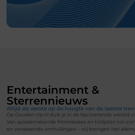
Entertainment &
Sterrennieuws
Altijd als eerste op de hoogte van de laatste tren
Op Gouden-tip.nl duik je in de fascinerende wereld 
Van spraakmakende filmreleases en hitlijsten tot i
en verrassende onthullingen – wij brengen het allemaa
Niet alleen internationale supersterren, maar ook de 
Nederlandse beroemdheden en influencers staan in 
loper-momenten, schandalen, succesverhalen en de 
media-hypes? Je vindt het hier als eerste!
Blijf op de hoogte en mis niets – alleen op Gouden-
Klanten overtuigen met een
testimonial video