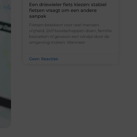
Welke kanalen werken het beste
voor vastgoedmarketing?
de juiste kanalen maken het verschil De
vastgoedmarkt is de afgelopen jaren
sterk veranderd. Waar een woning
vroeger vooral werd
Geen Reacties