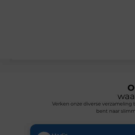
O
waa
Verken onze diverse verzameling bl
bent naar slimme
Media
De laatste updates, trends en verhale
uit de wereld van entertainment.
Winkelen
Slimme shopadviezen en de beste deal
verzameld op één plek.