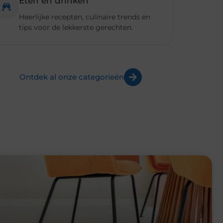
 nieuwe vloer met luxe laminaat
piratie, maar eindigt pas echt bij actie, en tussen die twee