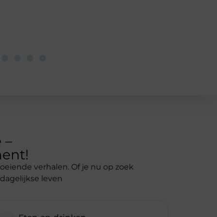
e
–
ent!
boeiende verhalen. Of je nu op zoek
 dagelijkse leven
Eten en drinken
Heerlijke recepten, culinaire trends en
tips voor de lekkerste gerechten.
Ontdek al onze categorieën