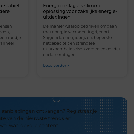
ale aanbiedingen ontvangen? Registreer je
oogte van de nieuwste trends en
evol waardevolle content!
Registreer Nu