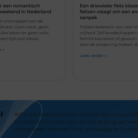
l
Wil je exclusieve artikelen, slimme tips en speci
nu gratis bij Gouden-tip.nl en blijf altijd op de h
inspirerende inzichten. Snel, eenvoudig en boord