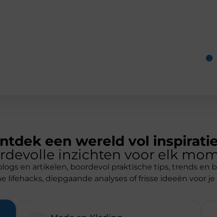
ntdek een wereld vol inspirati
rdevolle inzichten voor elk mom
ogs en artikelen, boordevol praktische tips, trends en 
 lifehacks, diepgaande analyses of frisse ideeën voor je
Mode en Kleding
n
Blijf op de hoogte van de nieuwste
modetrends en krijg stijlvol advies.
Zakelijk
s
Handige tips en inspiratie voor
ondernemers en professionals.