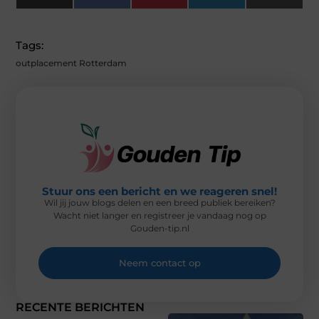
(
A
I
I
M
T
C
N
N
A
W
E
T
K
I
I
B
E
E
L
Tags:
T
O
R
D
T
O
E
I
outplacement Rotterdam
E
K
S
N
R
T
)
Stuur ons een bericht en we reageren snel!
Wil jij jouw blogs delen en een breed publiek bereiken?
Wacht niet langer en registreer je vandaag nog op
Gouden-tip.nl
Neem contact op
RECENTE BERICHTEN