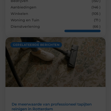
Bedrijven
(150 )
Aanbiedingen
(146 )
Winkelen
(105 )
Woning en Tuin
(71 )
Dienstverlening
(66 )
GERELATEERDE BERICHTEN
De meerwaarde van professioneel tapijten
reinigen in Rotterdam