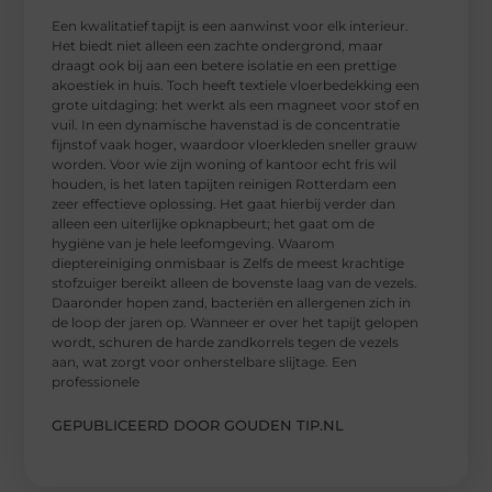
Een kwalitatief tapijt is een aanwinst voor elk interieur.
Het biedt niet alleen een zachte ondergrond, maar
draagt ook bij aan een betere isolatie en een prettige
akoestiek in huis. Toch heeft textiele vloerbedekking een
grote uitdaging: het werkt als een magneet voor stof en
vuil. In een dynamische havenstad is de concentratie
fijnstof vaak hoger, waardoor vloerkleden sneller grauw
worden. Voor wie zijn woning of kantoor echt fris wil
houden, is het laten tapijten reinigen Rotterdam een
zeer effectieve oplossing. Het gaat hierbij verder dan
alleen een uiterlijke opknapbeurt; het gaat om de
hygiëne van je hele leefomgeving. Waarom
dieptereiniging onmisbaar is Zelfs de meest krachtige
stofzuiger bereikt alleen de bovenste laag van de vezels.
Daaronder hopen zand, bacteriën en allergenen zich in
de loop der jaren op. Wanneer er over het tapijt gelopen
wordt, schuren de harde zandkorrels tegen de vezels
aan, wat zorgt voor onherstelbare slijtage. Een
professionele
GEPUBLICEERD DOOR GOUDEN TIP.NL