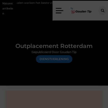
kanalen werken het beste voor vastgoedmarketing?
Schenking aan e
Nieuwe
artikele
n
Outplacement Rotterdam
Gepubliceerd Door Gouden Tip
DIENSTVERLENING