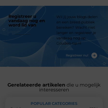
Registreer u
Wil jij jouw blogs delen
vandaag nog en
en een breed publiek
word lid van
ons
bereiken? Wacht niet
platform
langer en registreer je
vandaag nog op
Gouden-tip.nl
Registreer nu!
Gerelateerde artikelen
die u mogelijk
interesseren
POPULAR CATEGORIES