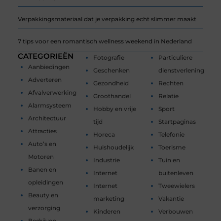
Verpakkingsmateriaal dat je verpakking echt slimmer maakt
7 tips voor een romantisch wellness weekend in Nederland
CATEGORIEËN
Fotografie
Particuliere
Aanbiedingen
Geschenken
dienstverlening
Adverteren
Gezondheid
Rechten
Afvalverwerking
Groothandel
Relatie
Alarmsysteem
Hobby en vrije
Sport
Architectuur
tijd
Startpaginas
Attracties
Horeca
Telefonie
Auto’s en
Huishoudelijk
Toerisme
Motoren
Industrie
Tuin en
Banen en
Internet
buitenleven
opleidingen
Internet
Tweewielers
Beauty en
marketing
Vakantie
verzorging
Kinderen
Verbouwen
Bedrijven