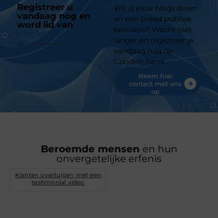
Registreer u
Wil jij jouw blogs delen
vandaag nog en
en een breed publiek
word lid van
ons
bereiken? Wacht niet
platform
langer en registreer je
vandaag nog op
Gouden Tip.nl
Neem hier
contact met ons
op
Beroemde mensen
en hun
onvergetelijke erfenis
Klanten overtuigen met een
testimonial video