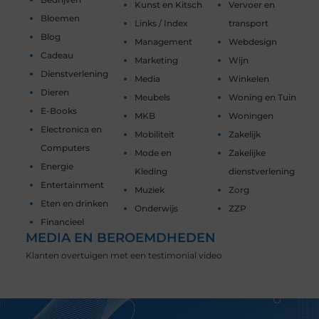
Kunst en Kitsch
Vervoer en
Bloemen
Links / Index
transport
Blog
Management
Webdesign
Cadeau
Marketing
Wijn
Dienstverlening
Media
Winkelen
Dieren
Meubels
Woning en Tuin
E-Books
MKB
Woningen
Electronica en
Mobiliteit
Zakelijk
Computers
Mode en
Zakelijke
Energie
Kleding
dienstverlening
Entertainment
Muziek
Zorg
Eten en drinken
Onderwijs
ZZP
Financieel
MEDIA EN BEROEMDHEDEN
Klanten overtuigen met een testimonial video