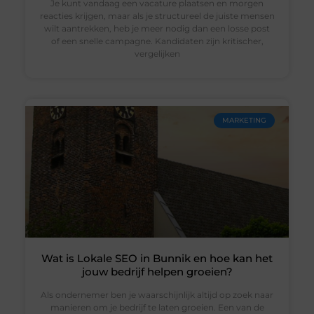
Je kunt vandaag een vacature plaatsen en morgen
reacties krijgen, maar als je structureel de juiste mensen
wilt aantrekken, heb je meer nodig dan een losse post
of een snelle campagne. Kandidaten zijn kritischer,
vergelijken
MARKETING
Wat is Lokale SEO in Bunnik en hoe kan het
jouw bedrijf helpen groeien?
Als ondernemer ben je waarschijnlijk altijd op zoek naar
manieren om je bedrijf te laten groeien. Een van de