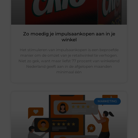
Zo moedig je impulsaankopen aan in je
winkel
Het stimuleren van impulsaankopen is een beproefde
manier om de omzet van je retailwinkel te verhogen.
Niet zo gek, want maar liefst 77 procent van winkelend
Nederland geeft aan in de afgelopen maanden
minimaal één
MARKETING