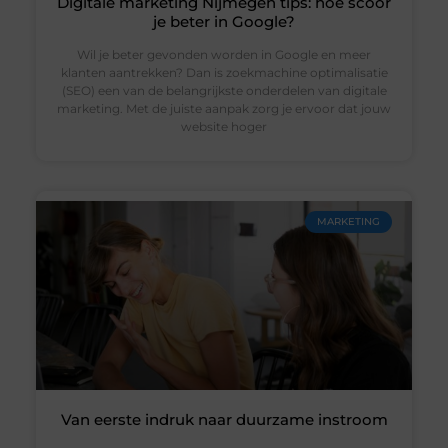
Digitale marketing Nijmegen tips: hoe scoor
je beter in Google?
Wil je beter gevonden worden in Google en meer
klanten aantrekken? Dan is zoekmachine optimalisatie
(SEO) een van de belangrijkste onderdelen van digitale
marketing. Met de juiste aanpak zorg je ervoor dat jouw
website hoger
MARKETING
Van eerste indruk naar duurzame instroom