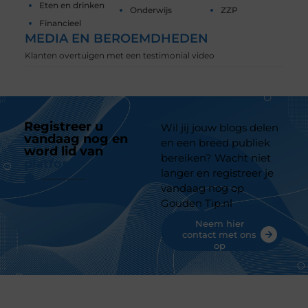
Eten en drinken
Onderwijs
ZZP
Financieel
MEDIA EN BEROEMDHEDEN
Klanten overtuigen met een testimonial video
Registreer u
Wil jij jouw blogs delen
vandaag nog en
en een breed publiek
word lid van
ons
bereiken? Wacht niet
platform
langer en registreer je
vandaag nog op
Gouden Tip.nl
Neem hier
contact met ons
op