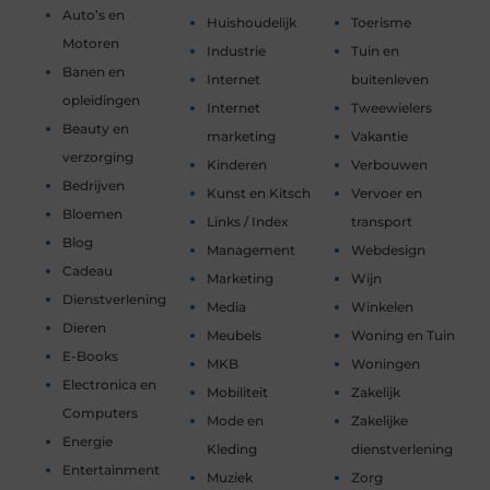
Auto’s en
Huishoudelijk
Toerisme
Motoren
Industrie
Tuin en
Banen en
Internet
buitenleven
opleidingen
Internet
Tweewielers
Beauty en
marketing
Vakantie
verzorging
Kinderen
Verbouwen
Bedrijven
Kunst en Kitsch
Vervoer en
Bloemen
Links / Index
transport
Blog
Management
Webdesign
Cadeau
Marketing
Wijn
Dienstverlening
Media
Winkelen
Dieren
Meubels
Woning en Tuin
E-Books
MKB
Woningen
Electronica en
Mobiliteit
Zakelijk
Computers
Mode en
Zakelijke
Energie
Kleding
dienstverlening
Entertainment
Muziek
Zorg