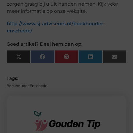
zorgen graag bij u uit handen nemen. Kijk voor
meer informatie op onze website.
http://www.sj-adviseurs.nl/boekhouder-
enschede/
Goed artikel? Deel hem dan op:
X
F
P
L
E
(
A
I
I
M
T
C
N
N
A
W
E
T
K
I
I
B
E
E
L
Tags:
T
O
R
D
T
O
E
I
Boekhouder Enschede
E
K
S
N
R
T
)