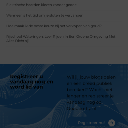
Elektrische haarden kiezen zonder gedoe
Wanneer is het tijd om je sloten te vervangen
Hoe maak ik de beste keuze bij het verkopen van goud?
Rijschool Wateringen: Leer Rijden In Een Groene Omgeving Met
Alles Dichtbij
Registreer u
Wil jij jouw blogs delen
vandaag nog en
en een breed publiek
word lid van
ons
bereiken? Wacht niet
platform
langer en registreer je
vandaag nog op
Gouden-tip.nl
Registreer nu!