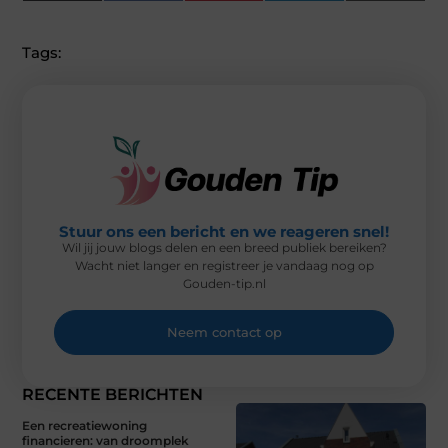
(
A
I
I
M
T
C
N
N
A
W
E
T
K
I
I
B
E
E
L
Tags:
T
O
R
D
T
O
E
I
E
K
S
N
R
T
)
Stuur ons een bericht en we reageren snel!
Wil jij jouw blogs delen en een breed publiek bereiken?
Wacht niet langer en registreer je vandaag nog op
Gouden-tip.nl
Neem contact op
RECENTE BERICHTEN
Een recreatiewoning
financieren: van droomplek