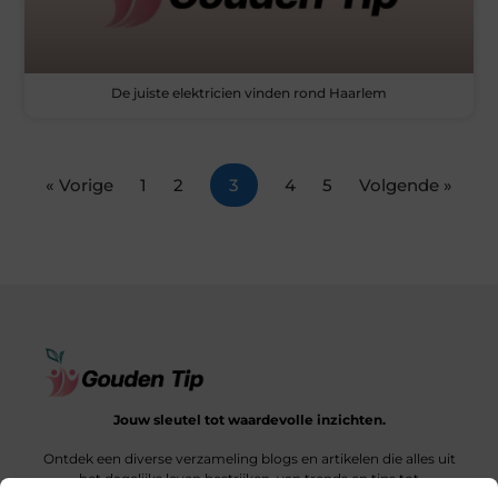
De juiste elektricien vinden rond Haarlem
« Vorige
1
2
3
4
5
Volgende »
Jouw sleutel tot waardevolle inzichten.
Ontdek een diverse verzameling blogs en artikelen die alles uit
het dagelijks leven bestrijken, van trends en tips tot