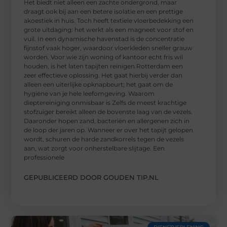
Het biedt niet alleen een zachte ondergrond, maar
draagt ook bij aan een betere isolatie en een prettige
akoestiek in huis. Toch heeft textiele vloerbedekking een
grote uitdaging: het werkt als een magneet voor stof en
vuil. In een dynamische havenstad is de concentratie
fijnstof vaak hoger, waardoor vloerkleden sneller grauw
worden. Voor wie zijn woning of kantoor echt fris wil
houden, is het laten tapijten reinigen Rotterdam een
zeer effectieve oplossing. Het gaat hierbij verder dan
alleen een uiterlijke opknapbeurt; het gaat om de
hygiëne van je hele leefomgeving. Waarom
dieptereiniging onmisbaar is Zelfs de meest krachtige
stofzuiger bereikt alleen de bovenste laag van de vezels.
Daaronder hopen zand, bacteriën en allergenen zich in
de loop der jaren op. Wanneer er over het tapijt gelopen
wordt, schuren de harde zandkorrels tegen de vezels
aan, wat zorgt voor onherstelbare slijtage. Een
professionele
GEPUBLICEERD DOOR GOUDEN TIP.NL