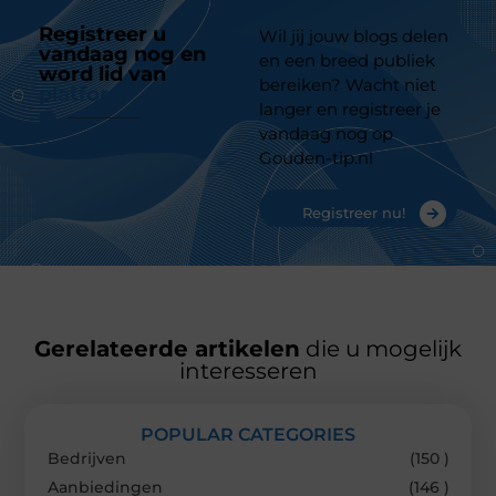
Registreer u
Wil jij jouw blogs delen
vandaag nog en
en een breed publiek
word lid van
ons
bereiken? Wacht niet
platform
langer en registreer je
vandaag nog op
Gouden-tip.nl
Registreer nu!
Gerelateerde artikelen
die u mogelijk
interesseren
POPULAR CATEGORIES
Bedrijven
(150 )
Aanbiedingen
(146 )