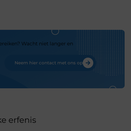
bereiken? Wacht niet langer en
Neem hier contact met ons op
e erfenis