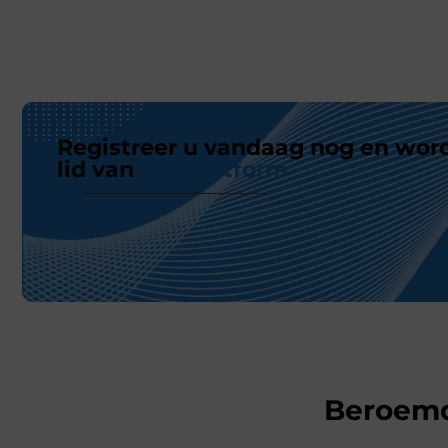
Registreer u vandaag nog en wor
lid van
ons platform
Beroem