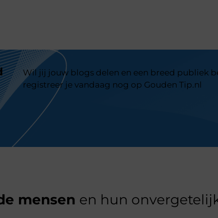
d
Wil jij jouw blogs delen en een breed publiek 
registreer je vandaag nog op Gouden Tip.nl
de mensen
en hun onvergetelijk