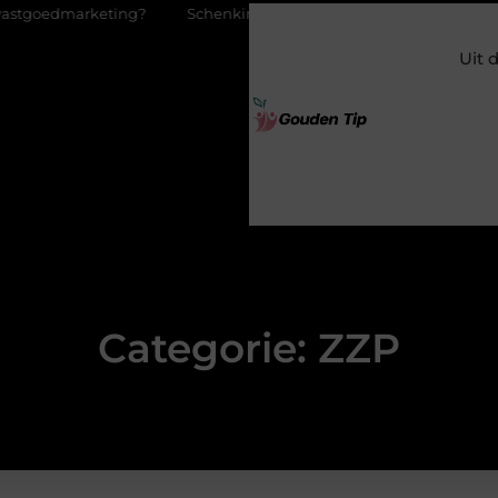
marketing?
Schenking aan een goed doel: waarom geven zoveel
Uit 
Categorie: ZZP