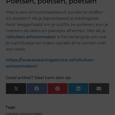
Poetsen, poetsen, poetsen
Wat is een schoonmaakbeurt zonder te stoffen
en dweilen? Als je bijvoorbeeld je kledingkast
hebt leeggehaald om je outfits te sorteren, kun je
meteen de lades en plankjes afnemen. Net als je
rolluiken schoonmaken
is het belangrijk om ook
je nachtkastje en make-uptafel af te nemen met
een doek.
https://lavarecleaningservice.nl/rolluiken-
schoonmaken/
Goed artikel? Deel hem dan op:
X
F
P
L
E
(
A
I
I
M
T
C
N
N
A
W
E
T
K
I
I
B
E
E
L
Tags:
T
O
R
D
T
O
E
I
rolluiken schoonmaken