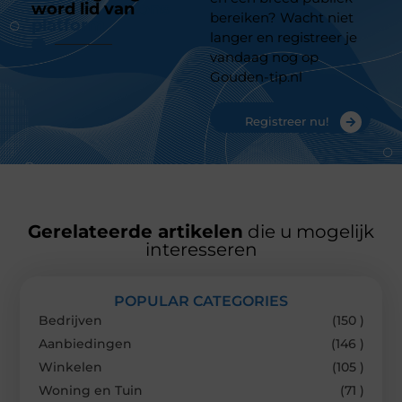
word lid van
ons
bereiken? Wacht niet
platform
langer en registreer je
vandaag nog op
Gouden-tip.nl
Registreer nu!
Gerelateerde artikelen
die u mogelijk
interesseren
POPULAR CATEGORIES
Bedrijven
(150 )
Aanbiedingen
(146 )
Winkelen
(105 )
Woning en Tuin
(71 )