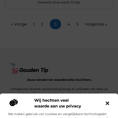
De beste diner party 10 tips
« Vorige
1
2
3
4
5
Volgende »
Jouw sleutel tot waardevolle inzichten.
Ontdek een diverse verzameling blogs en artikelen die alles uit
het dagelijks leven bestrijken, van trends en tips tot
diepgaande verhalen.
Wij hechten veel
waarde aan uw privacy
Bericht categorie
We maken gebruik van cookies en vergelijkbare technologieën