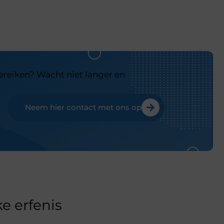
bereiken? Wacht niet langer en
Neem hier contact met ons op
e erfenis