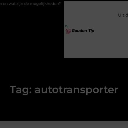
jn de mogelijkheden?
Uw stappenplan naar een nieuwe vloer m
Uit 
Tag: autotransporter