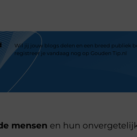
d
Wil jij jouw blogs delen en een breed publiek 
registreer je vandaag nog op Gouden Tip.nl
de mensen
en hun onvergetelijk