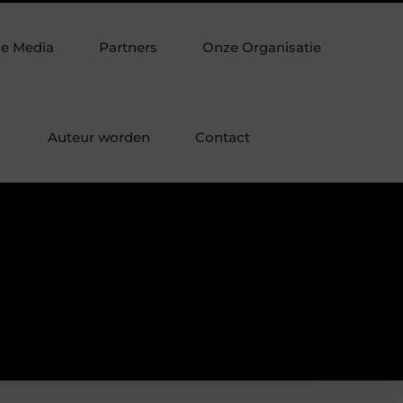
et luxe laminaat
Verpakkingsmateriaal dat je verpakking ech
de Media
Partners
Onze Organisatie
Auteur worden
Contact