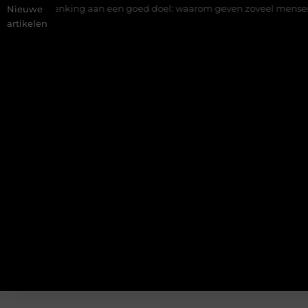
henking aan een goed doel: waarom geven zoveel mensen en wat zi
Nieuwe
artikelen