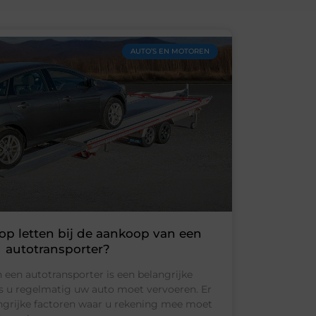
AUTO’S EN MOTOREN
op letten bij de aankoop van een
autotransporter?
een autotransporter is een belangrijke
als u regelmatig uw auto moet vervoeren. Er
angrijke factoren waar u rekening mee moet