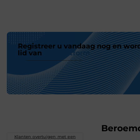
Registreer u vandaag nog en wor
lid van
ons platform
Beroem
Klanten overtuigen met een