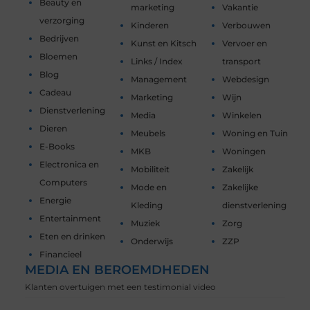
Beauty en
marketing
Vakantie
verzorging
Kinderen
Verbouwen
Bedrijven
Kunst en Kitsch
Vervoer en
Bloemen
Links / Index
transport
Blog
Management
Webdesign
Cadeau
Marketing
Wijn
Dienstverlening
Media
Winkelen
Dieren
Meubels
Woning en Tuin
E-Books
MKB
Woningen
Electronica en
Mobiliteit
Zakelijk
Computers
Mode en
Zakelijke
Energie
Kleding
dienstverlening
Entertainment
Muziek
Zorg
Eten en drinken
Onderwijs
ZZP
Financieel
MEDIA EN BEROEMDHEDEN
Klanten overtuigen met een testimonial video