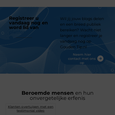
Registreer u
Wil jij jouw blogs delen
vandaag nog en
en een breed publiek
word lid van
ons
bereiken? Wacht niet
platform
langer en registreer je
vandaag nog op
Gouden Tip.nl
Neem hier
contact met ons
op
Beroemde mensen
en hun
onvergetelijke erfenis
Klanten overtuigen met een
testimonial video