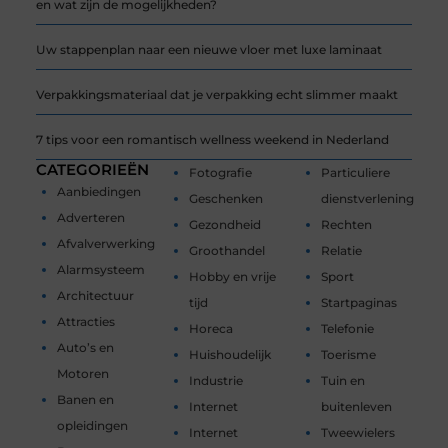
en wat zijn de mogelijkheden?
Uw stappenplan naar een nieuwe vloer met luxe laminaat
Verpakkingsmateriaal dat je verpakking echt slimmer maakt
7 tips voor een romantisch wellness weekend in Nederland
CATEGORIEËN
Fotografie
Particuliere
Aanbiedingen
Geschenken
dienstverlening
Adverteren
Gezondheid
Rechten
Afvalverwerking
Groothandel
Relatie
Alarmsysteem
Hobby en vrije
Sport
Architectuur
tijd
Startpaginas
Attracties
Horeca
Telefonie
Auto’s en
Huishoudelijk
Toerisme
Motoren
Industrie
Tuin en
Banen en
Internet
buitenleven
opleidingen
Internet
Tweewielers