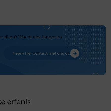
bereiken? Wacht niet langer en
Neem hier contact met ons op
e erfenis