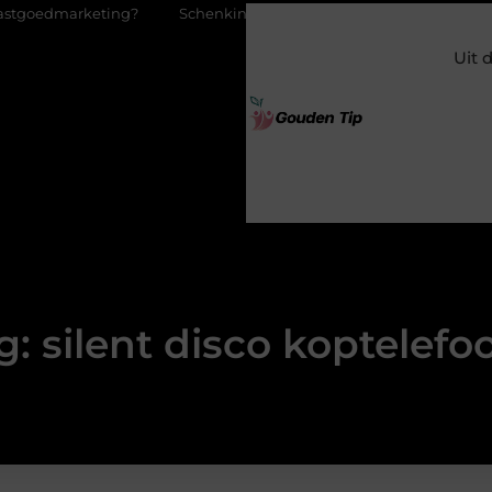
rketing?
Schenking aan een goed doel: waarom geven zoveel m
Uit 
g: silent disco koptelefo