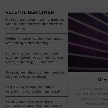
RECENTE BERICHTEN
Een recreatiewoning financieren:
van droomplek naar doordachte
investering
Welke kanalen werken het beste
voor vastgoedmarketing?
Schenking aan een goed doel:
waarom geven zoveel mensen en
wat zijn de mogelijkheden?
Uw stappenplan naar een nieuwe
vloer met luxe laminaat
Sile
Verpakkingsmateriaal dat je
Silent disco is i
verpakking echt slimmer maakt
worden. De muziek 
koptelefoons, waa
7 tips voor een romantisch
wordt. Ook b
wellness weekend in Nederland