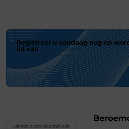
Registreer u vandaag nog en wor
lid van
ons platform
Beroem
Klanten overtuigen met een