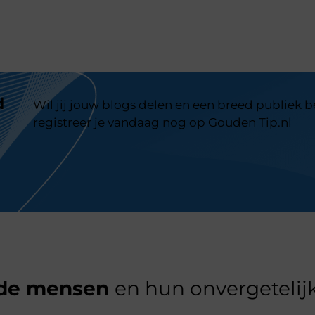
d
Wil jij jouw blogs delen en een breed publiek 
registreer je vandaag nog op Gouden Tip.nl
de mensen
en hun onvergetelijk