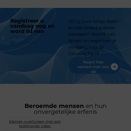
Registreer u
Wil jij jouw blogs delen
vandaag nog en
en een breed publiek
word lid van
ons
bereiken? Wacht niet
platform
langer en registreer je
vandaag nog op
Gouden Tip.nl
Neem hier
contact met ons
op
Beroemde mensen
en hun
onvergetelijke erfenis
Klanten overtuigen met een
testimonial video