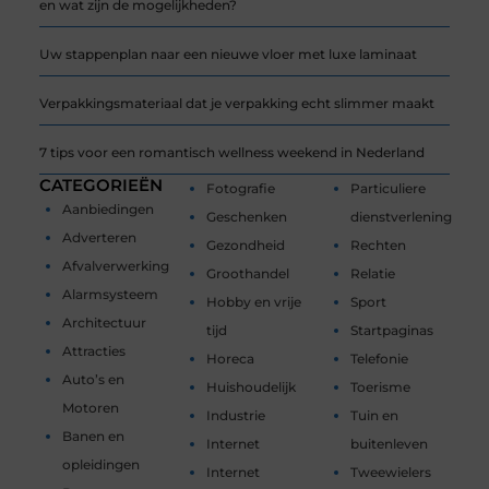
en wat zijn de mogelijkheden?
Uw stappenplan naar een nieuwe vloer met luxe laminaat
Verpakkingsmateriaal dat je verpakking echt slimmer maakt
7 tips voor een romantisch wellness weekend in Nederland
CATEGORIEËN
Fotografie
Particuliere
Aanbiedingen
Geschenken
dienstverlening
Adverteren
Gezondheid
Rechten
Afvalverwerking
Groothandel
Relatie
Alarmsysteem
Hobby en vrije
Sport
Architectuur
tijd
Startpaginas
Attracties
Horeca
Telefonie
Auto’s en
Huishoudelijk
Toerisme
Motoren
Industrie
Tuin en
Banen en
Internet
buitenleven
opleidingen
Internet
Tweewielers