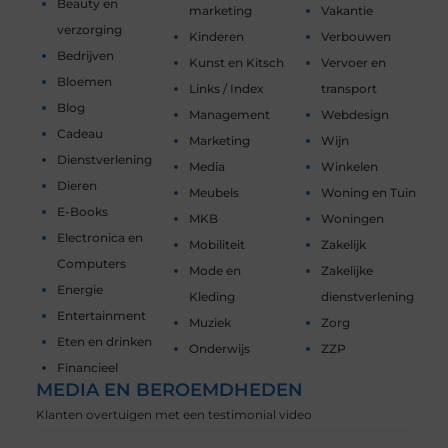
Beauty en
marketing
Vakantie
verzorging
Kinderen
Verbouwen
Bedrijven
Kunst en Kitsch
Vervoer en
Bloemen
Links / Index
transport
Blog
Management
Webdesign
Cadeau
Marketing
Wijn
Dienstverlening
Media
Winkelen
Dieren
Meubels
Woning en Tuin
E-Books
MKB
Woningen
Electronica en
Mobiliteit
Zakelijk
Computers
Mode en
Zakelijke
Energie
Kleding
dienstverlening
Entertainment
Muziek
Zorg
Eten en drinken
Onderwijs
ZZP
Financieel
MEDIA EN BEROEMDHEDEN
Klanten overtuigen met een testimonial video