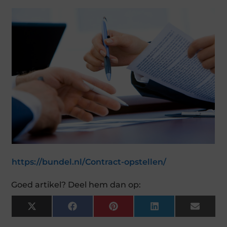
https://bundel.nl/Contract-opstellen/
Goed artikel? Deel hem dan op:
X
F
P
L
E
(
A
I
I
M
T
C
N
N
A