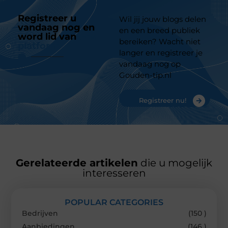
Registreer u
Wil jij jouw blogs delen
vandaag nog en
en een breed publiek
word lid van
ons
bereiken? Wacht niet
platform
langer en registreer je
vandaag nog op
Gouden-tip.nl
Registreer nu!
Gerelateerde artikelen
die u mogelijk
interesseren
POPULAR CATEGORIES
Bedrijven
(150 )
Aanbiedingen
(146 )