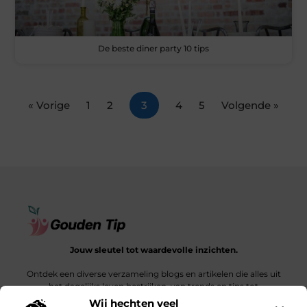
De beste diner party 10 tips
« Vorige
1
2
3
4
5
Volgende »
Jouw sleutel tot waardevolle inzichten.
Ontdek een diverse verzameling blogs en artikelen die alles uit
het dagelijks leven bestrijken, van trends en tips tot
diepgaande verhalen.
Wij hechten veel