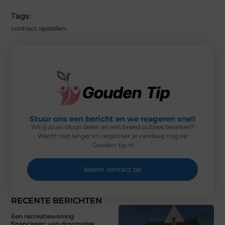
W
E
T
K
I
I
B
E
E
L
Tags:
T
O
R
D
T
O
E
I
contract opstellen
E
K
S
N
R
T
)
Stuur ons een bericht en we reageren snel!
Wil jij jouw blogs delen en een breed publiek bereiken?
Wacht niet langer en registreer je vandaag nog op
Gouden-tip.nl
Neem contact op
RECENTE BERICHTEN
Een recreatiewoning
financieren: van droomplek