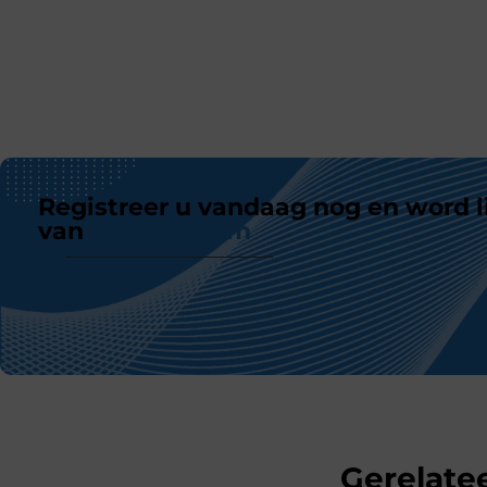
Registreer u vandaag nog en word l
van
ons platform
Gerelatee