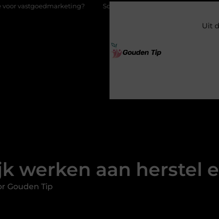
ting?
Schenking aan een goed doel: waarom geven zoveel men
Uit 
lijk werken aan herstel
or Gouden Tip