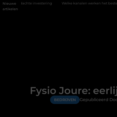
vestering
Welke kanalen werken het beste voor vastgoedmarke
Nieuwe
artikelen
Fysio Joure: eer
Gepubliceerd Do
BEDRIJVEN