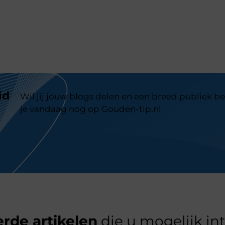
id
Wil jij jouw blogs delen en een breed publiek be
je vandaag nog op Gouden-tip.nl
rde artikelen
die u mogelijk in