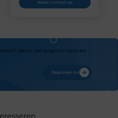
Neem contact op
reiken? Wacht niet langer en registreer
Registreer nu!
teresseren