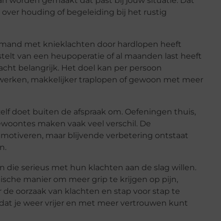
n worden gemaakt dat past bij jouw situatie. Dat
 over houding of begeleiding bij het rustig
Iemand met knieklachten door hardlopen heeft
telt van een heupoperatie of al maanden last heeft
acht belangrijk. Het doel kan per persoon
n werken, makkelijker traplopen of gewoon met meer
zelf doet buiten de afspraak om. Oefeningen thuis,
woontes maken vaak veel verschil. De
 motiveren, maar blijvende verbetering ontstaat
n.
 die serieus met hun klachten aan de slag willen.
sche manier om meer grip te krijgen op pijn,
r de oorzaak van klachten en stap voor stap te
dat je weer vrijer en met meer vertrouwen kunt