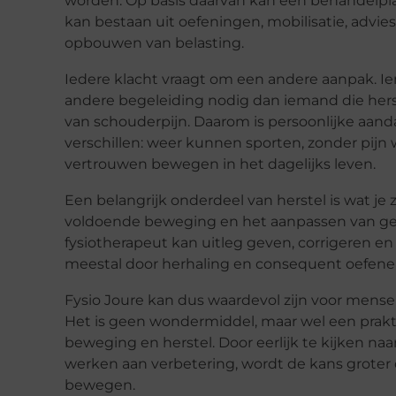
worden. Op basis daarvan kan een behandelpla
kan bestaan uit oefeningen, mobilisatie, advies
opbouwen van belasting.
Iedere klacht vraagt om een andere aanpak. 
andere begeleiding nodig dan iemand die hers
van schouderpijn. Daarom is persoonlijke aand
verschillen: weer kunnen sporten, zonder pij
vertrouwen bewegen in het dagelijks leven.
Een belangrijk onderdeel van herstel is wat je 
voldoende beweging en het aanpassen van ge
fysiotherapeut kan uitleg geven, corrigeren en
meestal door herhaling en consequent oefene
Fysio Joure kan dus waardevol zijn voor mensen
Het is geen wondermiddel, maar wel een prakti
beweging en herstel. Door eerlijk te kijken naa
werken aan verbetering, wordt de kans groter 
bewegen.