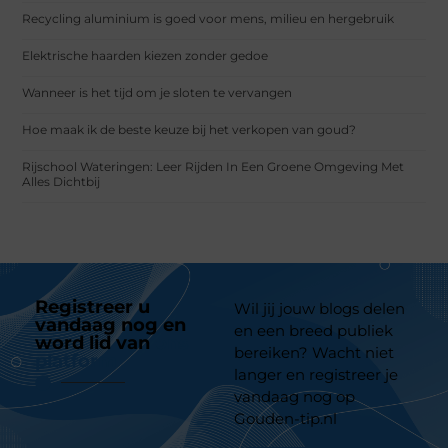
Recycling aluminium is goed voor mens, milieu en hergebruik
Elektrische haarden kiezen zonder gedoe
Wanneer is het tijd om je sloten te vervangen
Hoe maak ik de beste keuze bij het verkopen van goud?
Rijschool Wateringen: Leer Rijden In Een Groene Omgeving Met
Alles Dichtbij
Registreer u
Wil jij jouw blogs delen
vandaag nog en
en een breed publiek
word lid van
ons
bereiken? Wacht niet
platform
langer en registreer je
vandaag nog op
Gouden-tip.nl