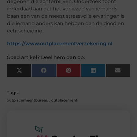
degenen die achterblijven. Onderzoek toont
inderdaad aan dat het verliezen van iemands
baan een van de meest stressvolle ervaringen is
die iemand anders kan hebben dan de dood en
echtscheiding.
https://www.outplacementverzekering.nl
Goed artikel? Deel hem dan op:
X
F
P
L
E
(
A
I
I
M
T
C
N
N
A
W
E
T
K
I
I
B
E
E
L
Tags:
T
O
R
D
T
O
E
I
outplacemeentbureau
,
outplacement
E
K
S
N
R
T
)