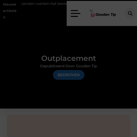
en werken het beste voor vastgoedmarketing?
Schenking aan een go
Nieuwe
artikele
n
Outplacement
Gepubliceerd Door Gouden Tip
BEDRIJVEN