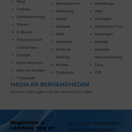
Blog
Management
Webdesign
Cadeau
Marketing
Wijn
Dienstverlening
Media
Winkelen
Dieren
Meubels
Woning en Tuin
E-Books
MKB
Woningen
Electronica en
Mobiliteit
Zakelijk
Computers
Mode en
Zakelijke
Energie
Kleding
dienstverlening
Entertainment
Muziek
Zorg
Eten en drinken
Onderwijs
ZZP
Financieel
MEDIA EN BEROEMDHEDEN
Klanten overtuigen met een testimonial video
Registreer u
Wil jij jouw blogs delen
vandaag nog en
en een breed publiek