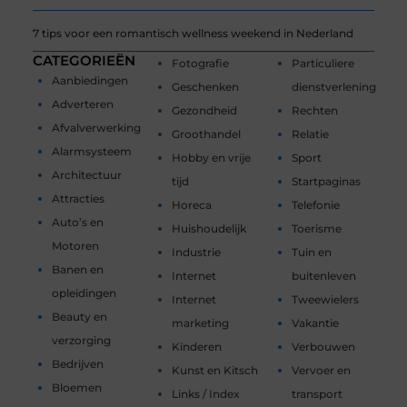
7 tips voor een romantisch wellness weekend in Nederland
CATEGORIEËN
Fotografie
Particuliere
Aanbiedingen
Geschenken
dienstverlening
Adverteren
Gezondheid
Rechten
Afvalverwerking
Groothandel
Relatie
Alarmsysteem
Hobby en vrije
Sport
Architectuur
tijd
Startpaginas
Attracties
Horeca
Telefonie
Auto’s en
Huishoudelijk
Toerisme
Motoren
Industrie
Tuin en
Banen en
Internet
buitenleven
opleidingen
Internet
Tweewielers
Beauty en
marketing
Vakantie
verzorging
Kinderen
Verbouwen
Bedrijven
Kunst en Kitsch
Vervoer en
Bloemen
Links / Index
transport