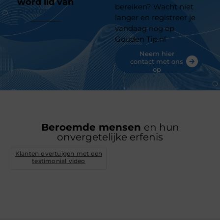
word lid van
ons
bereiken? Wacht niet
platform
langer en registreer je
vandaag nog op
Gouden Tip.nl
Neem hier
contact met ons
op
Beroemde mensen
en hun
onvergetelijke erfenis
Klanten overtuigen met een
testimonial video