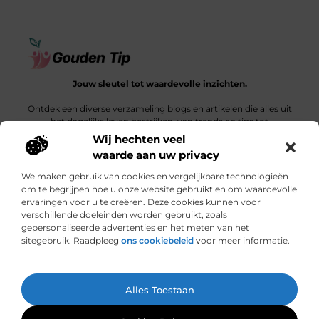
Jouw sleutel tot waardevolle inzichten.
Ontdek een diverse verzameling blogs en artikelen die alles uit
het dagelijks leven bestrijken, van trends en tips tot
diepgaande verhalen.
Wij hechten veel
waarde aan uw privacy
Bericht categorie
We maken gebruik van cookies en vergelijkbare technologieën
om te begrijpen hoe u onze website gebruikt en om waardevolle
ervaringen voor u te creëren. Deze cookies kunnen voor
verschillende doeleinden worden gebruikt, zoals
Onze informatie
gepersonaliseerde advertenties en het meten van het
sitegebruik. Raadpleeg
ons cookiebeleid
voor meer informatie.
Een link is meer dan een klik: wat bepaalt de waarde van een backlink?
Hoe jouw website een bron van inkomsten kan worden: een ontdekkingsreis
Ga Naar Bo
Alles Toestaan
Website index
Cookiebeleid (EU)
@2025 www.gouden-tip.nl. All Right Reserved.